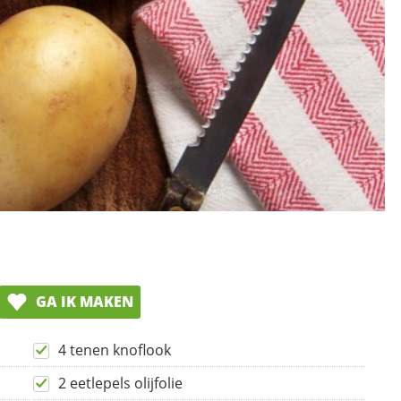
GA IK MAKEN
4 tenen knoflook
2 eetlepels olijfolie