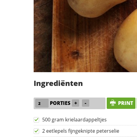
Ingrediënten
PORTIES
+
-
PRINT
500 gram krielaardappeltjes
2 eetlepels fijngeknipte peterselie