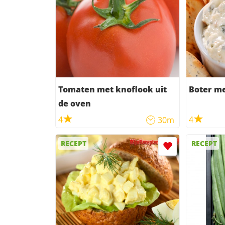
Tomaten met knoflook uit
Boter me
de oven
4
4
30m
RECEPT
RECEPT