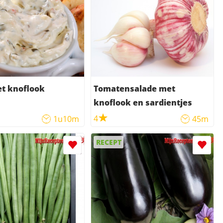
t knoflook
Tomatensalade met
knoflook en sardientjes
4
1u10m
45m
RECEPT