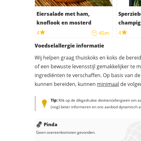
Eiersalade met ham,
Sperzie
knoflook en mosterd
champig
4
4
45m
Voedselallergie informatie
Wij helpen graag thuiskoks en koks de berei
of een bewuste levensstijl gemakkelijker te 
ingrediënten te verschaffen. Op basis van de
kunnen bereiden, kunnen
minimaal
de volgen
Tip:
Klik op de dikgedrukte dieëten/allergieën om aa
(nog) beter informeren en ons aanbod dynamisch a
Pinda
Geen overeenkomsten gevonden.