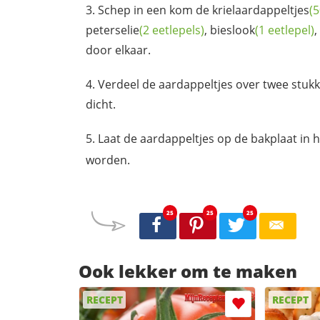
Schep in een kom de
krielaardappeltjes
(
peterselie
(2 eetlepels)
,
bieslook
(1 eetlepel)
,
door elkaar.
Verdeel de aardappeltjes over twee stukk
dicht.
Laat de aardappeltjes op de bakplaat in 
worden.
25
25
25
Ook lekker om te maken
RECEPT
RECEPT