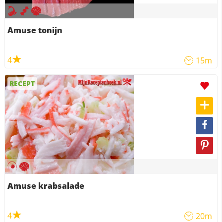
Amuse tonijn
4
15m
RECEPT
Amuse krabsalade
4
20m