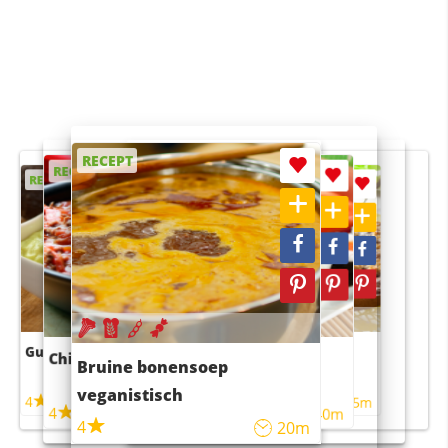
RECEPT
RECEPT
RECEPT
RECEPT
RECEPT
Guacamole
Pruimentaart met kaneel
Chili con carne
Sushi rijstsalade
Bruine bonensoep
maaltijdsalade
veganistisch
4
4
5m
55m
4
4
45m
40m
4
20m