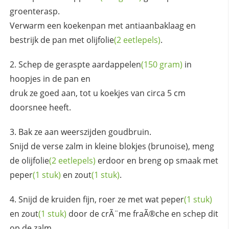
groenterasp.
Verwarm een koekenpan met antiaanbaklaag en
bestrijk de pan met
olijfolie
(2 eetlepels)
.
Schep de geraspte
aardappelen
(150 gram)
in
hoopjes in de pan en
druk ze goed aan, tot u koekjes van circa 5 cm
doorsnee heeft.
Bak ze aan weerszijden goudbruin.
Snijd de verse zalm in kleine blokjes (brunoise), meng
de
olijfolie
(2 eetlepels)
erdoor en breng op smaak met
peper
(1 stuk)
en
zout
(1 stuk)
.
Snijd de kruiden fijn, roer ze met wat
peper
(1 stuk)
en
zout
(1 stuk)
door de crÃ¨me fraÃ®che en schep dit
op de zalm.