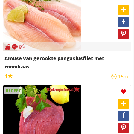
Amuse van gerookte pangasiusfilet met
roomkaas
4
15m
RECEPT