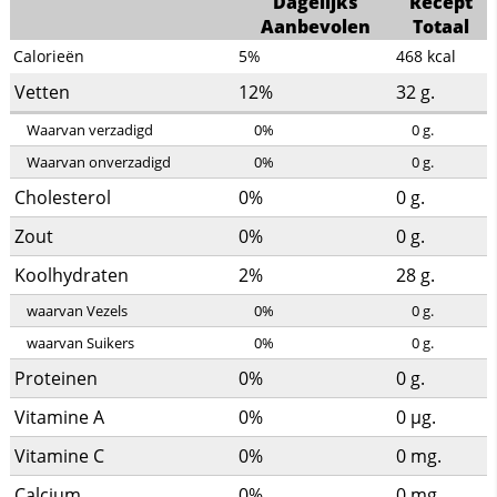
Dagelijks
Recept
Aanbevolen
Totaal
Calorieën
5%
468
kcal
Vetten
12%
32
g.
Waarvan verzadigd
0%
0
g.
Waarvan onverzadigd
0%
0
g.
Cholesterol
0%
0
g.
Zout
0%
0
g.
Koolhydraten
2%
28
g.
waarvan Vezels
0%
0
g.
waarvan Suikers
0%
0
g.
Proteinen
0%
0
g.
Vitamine A
0%
0
µg.
Vitamine C
0%
0
mg.
Calcium
0%
0
mg.