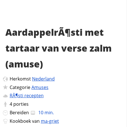
AardappelrÃ¶sti met
tartaar van verse zalm
(amuse)
Herkomst
Nederland
Categorie
Amuses
RÃ¶sti recepten
4
porties
Bereiden
10 min.
Kookboek van
ma-griet