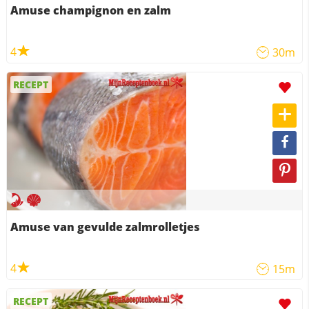
Amuse champignon en zalm
4
30m
RECEPT
Amuse van gevulde zalmrolletjes
4
15m
RECEPT