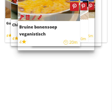
Guacamole
Pruimentaart met kaneel
Chili con carne
Sushi rijstsalade
Bruine bonensoep
maaltijdsalade
veganistisch
4
4
5m
55m
4
4
45m
40m
4
20m