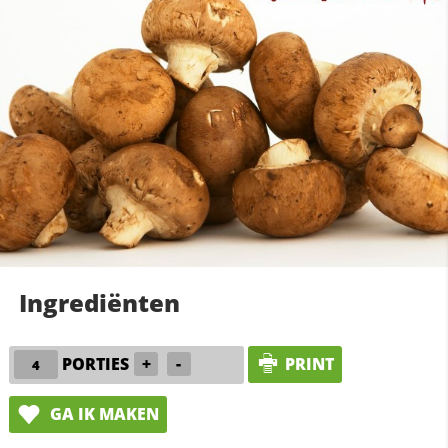
Ingrediënten
PORTIES
+
-
PRINT
GA IK MAKEN