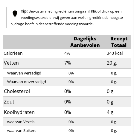
Tip:
Bewuster met ingrediënten omgaan? Klik of druk op een
voedingswaarde en wij geven aan welk ingrediënt de hoogste
bijdrage heeft in desbetreffende voedingswaarde.
Dagelijks
Recept
Aanbevolen
Totaal
Calorieën
4%
340
kcal
Vetten
7%
20
g.
Waarvan verzadigd
0%
0
g.
Waarvan onverzadigd
0%
0
g.
Cholesterol
0%
0
g.
Zout
0%
0
g.
Koolhydraten
0%
4
g.
waarvan Vezels
0%
0
g.
waarvan Suikers
0%
0
g.