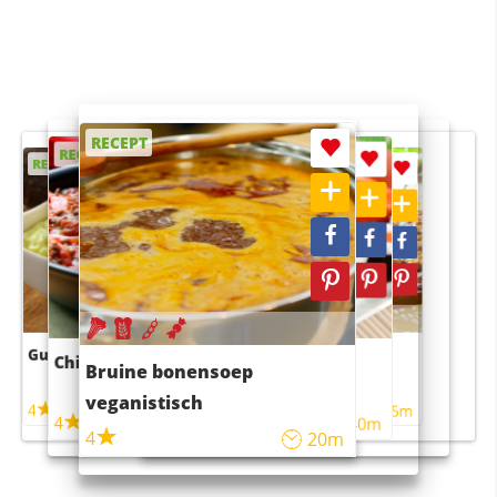
RECEPT
RECEPT
RECEPT
RECEPT
RECEPT
Guacamole
Pruimentaart met kaneel
Chili con carne
Sushi rijstsalade
Bruine bonensoep
maaltijdsalade
veganistisch
4
4
5m
55m
4
4
45m
40m
4
20m