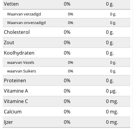
Vetten
0%
0
g.
Waarvan verzadigd
0%
0
g.
Waarvan onverzadigd
0%
0
g.
Cholesterol
0%
0
g.
Zout
0%
0
g.
Koolhydraten
0%
0
g.
waarvan Vezels
0%
0
g.
waarvan Suikers
0%
0
g.
Proteinen
0%
0
g.
Vitamine A
0%
0
µg.
Vitamine C
0%
0
mg.
Calcium
0%
0
mg.
Ijzer
0%
0
mg.