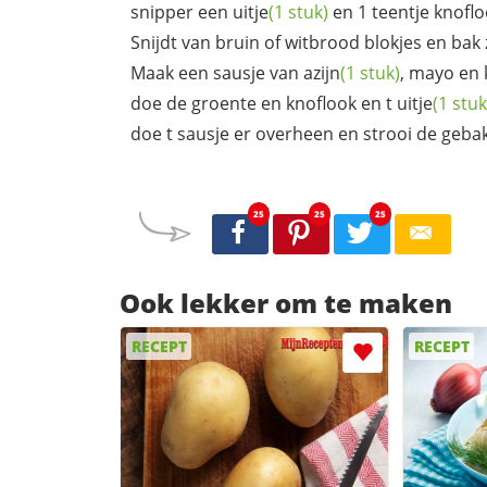
snipper een
uitje
(1 stuk)
en 1
teentje knofl
Snijdt van bruin of witbrood blokjes en bak
Maak een sausje van
azijn
(1 stuk)
, mayo en 
doe de groente en knoflook en t
uitje
(1 stuk
doe t sausje er overheen en strooi de geb
25
25
25
Ook lekker om te maken
RECEPT
RECEPT