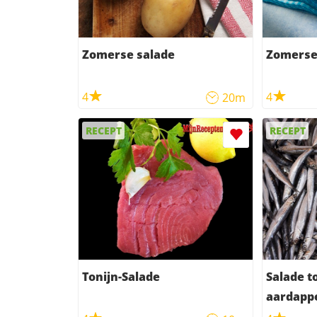
Zomerse salade
Zomerse 
4
4
20m
RECEPT
RECEPT
Tonijn-Salade
Salade t
aardappe
ansjovi