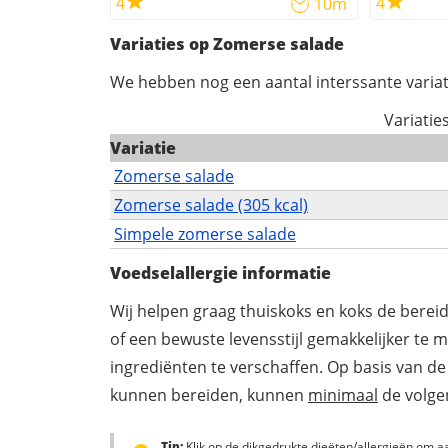
4
4
10m
Variaties op Zomerse salade
We hebben nog een aantal interssante variat
Variatie
Variatie
Zomerse salade
Zomerse salade (305 kcal)
Simpele zomerse salade
Voedselallergie informatie
Wij helpen graag thuiskoks en koks de berei
of een bewuste levensstijl gemakkelijker te 
ingrediënten te verschaffen. Op basis van de
kunnen bereiden, kunnen
minimaal
de volgen
Tip:
Klik op de dikgedrukte dieëten/allergieën om aa