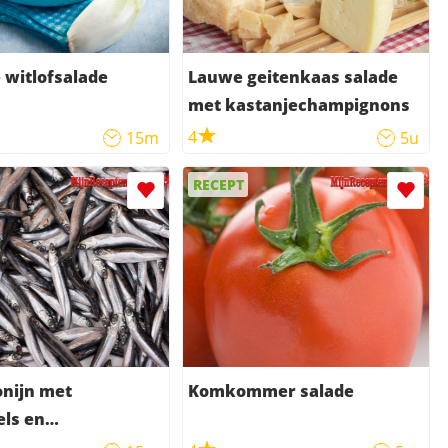
witlofsalade
Lauwe geitenkaas salade
met kastanjechampignons
4
15m
5u
RECEPT
onijn met
Komkommer salade
ls en
smayonaise