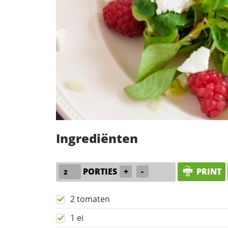
Ingrediënten
PORTIES
+
-
PRINT
2 tomaten
1 ei