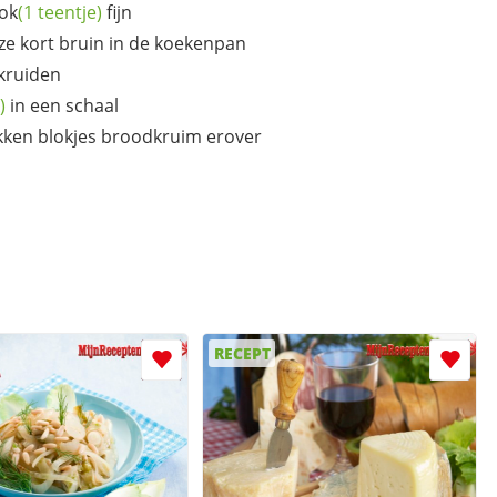
ook
(1 teentje)
fijn
 ze kort bruin in de koekenpan
kruiden
)
in een schaal
akken blokjes broodkruim erover
RECEPT