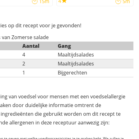
4
15m
5m
ies op dit recept voor je gevonden!
s van Zomerse salade
Aantal
Gang
4
Maaltijdsalades
2
Maaltijdsalades
1
Bijgerechten
ding van voedsel voor mensen met een voedselallergie
maken door duidelijke informatie omtrent de
 ingredieënten die gebruikt worden om dit recept te
de allergenen in deze receptuur aanwezig zijn:
n te geven met welke voedingsrestricties je te maken hebt. We zullen je