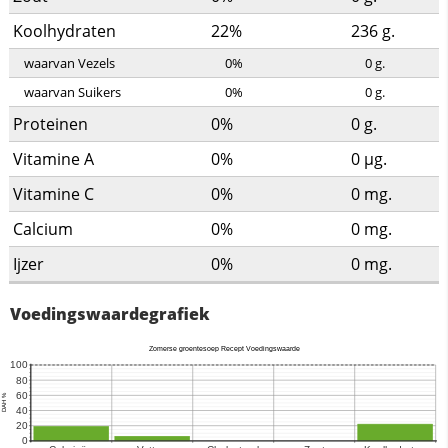
Koolhydraten
22%
236
g.
waarvan Vezels
0%
0
g.
waarvan Suikers
0%
0
g.
Proteinen
0%
0
g.
Vitamine A
0%
0
µg.
Vitamine C
0%
0
mg.
Calcium
0%
0
mg.
Ijzer
0%
0
mg.
Voedingswaardegrafiek