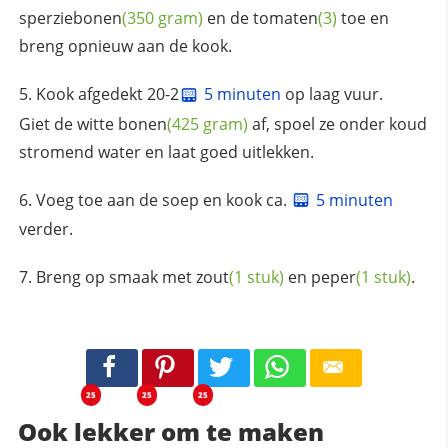
sperziebonen
(350 gram)
en de
tomaten
(3)
toe en
breng opnieuw aan de kook.
Kook afgedekt 20-2
5 minuten
op laag vuur.
Giet de witte
bonen
(425 gram)
af, spoel ze onder koud
stromend water en laat goed uitlekken.
Voeg toe aan de soep en kook ca.
5 minuten
verder.
Breng op smaak met
zout
(1 stuk)
en
peper
(1 stuk)
.
25
25
25
Ook lekker om te maken