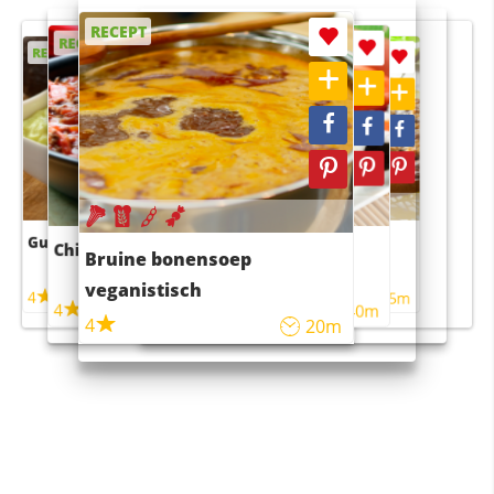
RECEPT
RECEPT
RECEPT
RECEPT
RECEPT
Guacamole
Pruimentaart met kaneel
Chili con carne
Sushi rijstsalade
Bruine bonensoep
maaltijdsalade
veganistisch
4
4
5m
55m
4
4
45m
40m
4
20m