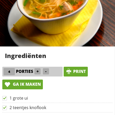
Ingrediënten
PORTIES
+
-
PRINT
GA IK MAKEN
1 grote ui
2 teentjes knoflook