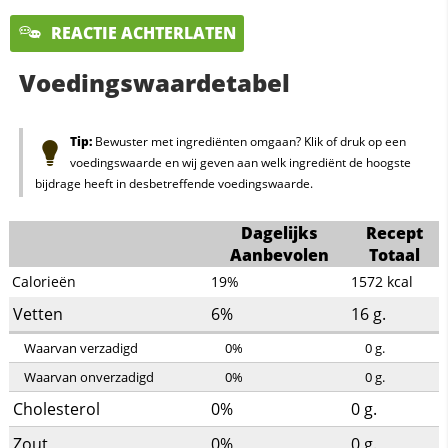
REACTIE ACHTERLATEN
Voedingswaardetabel
Tip:
Bewuster met ingrediënten omgaan? Klik of druk op een
voedingswaarde en wij geven aan welk ingrediënt de hoogste
bijdrage heeft in desbetreffende voedingswaarde.
Dagelijks
Recept
Aanbevolen
Totaal
Calorieën
19%
1572
kcal
Vetten
6%
16
g.
Waarvan verzadigd
0%
0
g.
Waarvan onverzadigd
0%
0
g.
Cholesterol
0%
0
g.
Zout
0%
0
g.