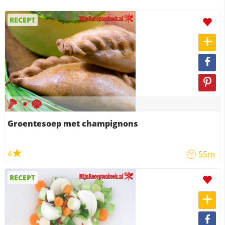
RECEPT
Groentesoep met champignons
4
55m
RECEPT