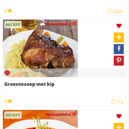
4
25m
RECEPT
Groentesoep met kip
4
1u
RECEPT