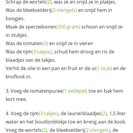
Schrap de
wortels
(2)
, was ze en snijd ze in plakjes.
Was de
bleekselderij
(2 stengels)
en snijd hem in
boogjes.
Maak de
sperziebonen
(350 gram)
schoon en snijd ze
in stukjes.
Was de
tomaten
(3)
en snijd ze in vieren
Was de
tijm
(3 takjes)
, schud hem droog en ris de
blaadjes van de takjes.
Verhit de olie in een pan en fruit er de
ui
(1 stuk)
en de
knoflook in.
Voeg de
tomatenpuree
(1 eetlepel)
toe en bak hem
kort mee.
Voeg de
tijm
(3 takjes)
, de
laurierblaadjes
(2)
, 1,5 liter
water en het bouillonblokje toe en breng aan de kook.
Voeg de
wortels
(2)
, de
bleekselderij
(2 stengels)
, de