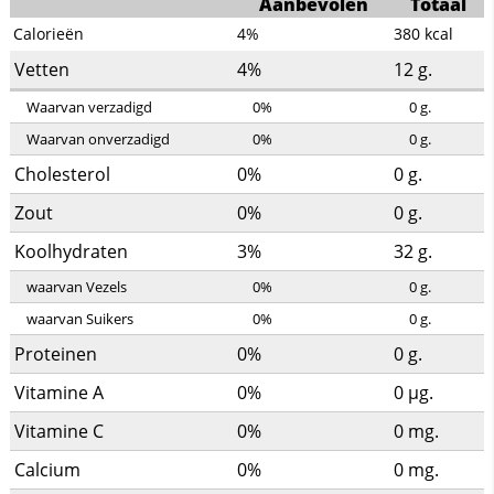
Aanbevolen
Totaal
Calorieën
4%
380
kcal
Vetten
4%
12
g.
Waarvan verzadigd
0%
0
g.
Waarvan onverzadigd
0%
0
g.
Cholesterol
0%
0
g.
Zout
0%
0
g.
Koolhydraten
3%
32
g.
waarvan Vezels
0%
0
g.
waarvan Suikers
0%
0
g.
Proteinen
0%
0
g.
Vitamine A
0%
0
µg.
Vitamine C
0%
0
mg.
Calcium
0%
0
mg.