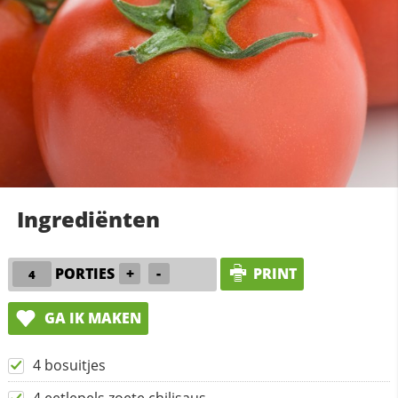
Ingrediënten
PORTIES
+
-
PRINT
GA IK MAKEN
4 bosuitjes