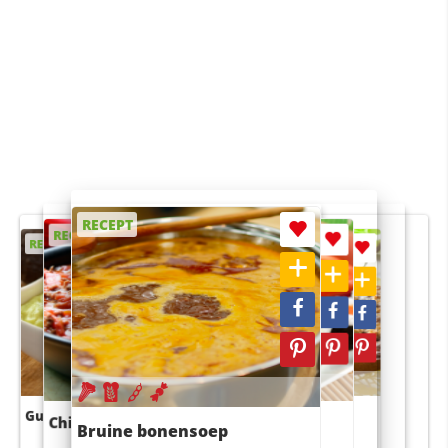
RECEPT
RECEPT
RECEPT
RECEPT
RECEPT
Guacamole
Pruimentaart met kaneel
Chili con carne
Sushi rijstsalade
Bruine bonensoep