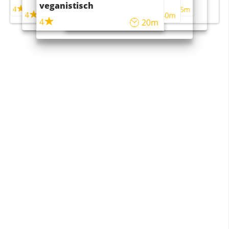
maaltijdsalade
veganistisch
4
4
5m
55m
4
4
45m
40m
4
20m