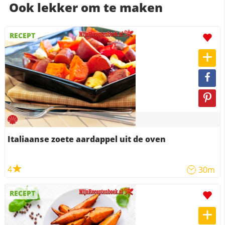
Ook lekker om te maken
RECEPT
Italiaanse zoete aardappel uit de oven
4
30m
RECEPT