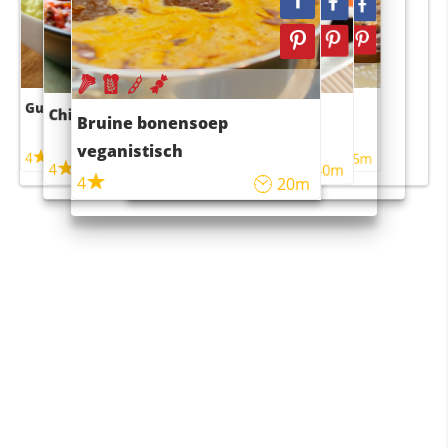
Guacamole
Pruimentaart met kaneel
Chili con carne
Sushi rijstsalade
Bruine bonensoep
maaltijdsalade
veganistisch
4
4
5m
55m
4
4
45m
40m
4
20m