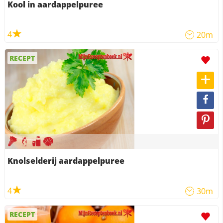
Kool in aardappelpuree
4
20m
RECEPT
Knolselderij aardappelpuree
4
30m
RECEPT