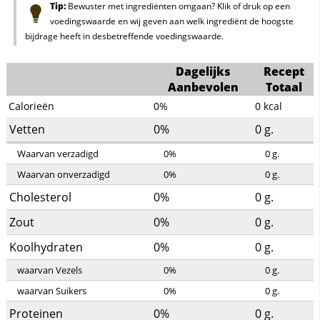
Tip:
Bewuster met ingrediënten omgaan? Klik of druk op een
voedingswaarde en wij geven aan welk ingrediënt de hoogste
bijdrage heeft in desbetreffende voedingswaarde.
Dagelijks
Recept
Aanbevolen
Totaal
Calorieën
0%
0
kcal
Vetten
0%
0
g.
Waarvan verzadigd
0%
0
g.
Waarvan onverzadigd
0%
0
g.
Cholesterol
0%
0
g.
Zout
0%
0
g.
Koolhydraten
0%
0
g.
waarvan Vezels
0%
0
g.
waarvan Suikers
0%
0
g.
Proteinen
0%
0
g.