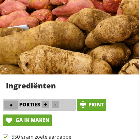
Ingrediënten
PORTIES
+
-
PRINT
GA IK MAKEN
550 gram zoete aardappel