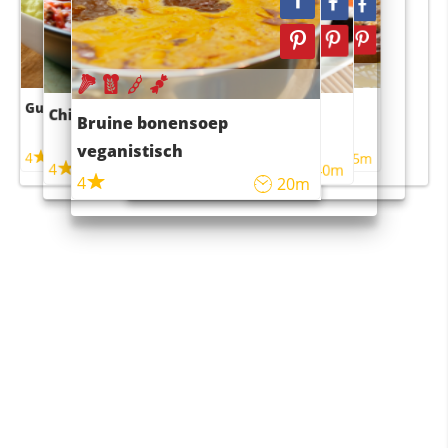
Guacamole
Pruimentaart met kaneel
Chili con carne
Sushi rijstsalade
Bruine bonensoep
maaltijdsalade
veganistisch
4
4
5m
55m
4
4
45m
40m
4
20m