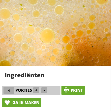
Ingrediënten
PORTIES
+
-
PRINT
GA IK MAKEN