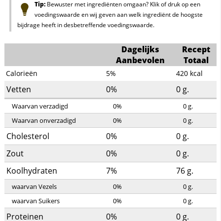
Tip:
Bewuster met ingrediënten omgaan? Klik of druk op een
voedingswaarde en wij geven aan welk ingrediënt de hoogste
bijdrage heeft in desbetreffende voedingswaarde.
Dagelijks
Recept
Aanbevolen
Totaal
Calorieën
5%
420
kcal
Vetten
0%
0
g.
Waarvan verzadigd
0%
0
g.
Waarvan onverzadigd
0%
0
g.
Cholesterol
0%
0
g.
Zout
0%
0
g.
Koolhydraten
7%
76
g.
waarvan Vezels
0%
0
g.
waarvan Suikers
0%
0
g.
Proteinen
0%
0
g.