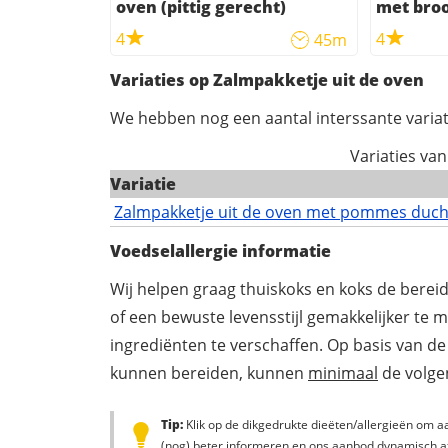
oven (pittig gerecht)
met bro
4
4
45m
Variaties op Zalmpakketje uit de oven
We hebben nog een aantal interssante variat
Variaties va
Variatie
Zalmpakketje uit de oven met pommes duc
Voedselallergie informatie
Wij helpen graag thuiskoks en koks de berei
of een bewuste levensstijl gemakkelijker te 
ingrediënten te verschaffen. Op basis van de
kunnen bereiden, kunnen
minimaal
de volgen
Tip:
Klik op de dikgedrukte dieëten/allergieën om aa
(nog) beter informeren en ons aanbod dynamisch a