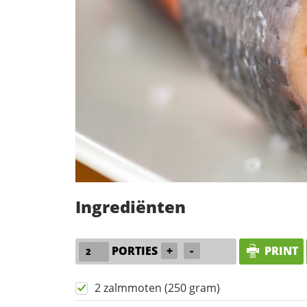
Ingrediënten
PORTIES
+
-
PRINT
2 zalmmoten (250 gram)