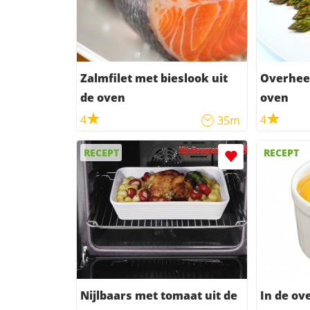
Zalmfilet met bieslook uit
Overheer
de oven
oven
4
4
35m
RECEPT
RECEPT
Nijlbaars met tomaat uit de
In de ov