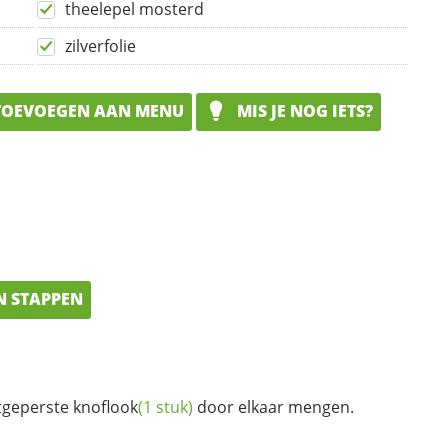
theelepel mosterd
zilverfolie
OEVOEGEN AAN MENU
MIS JE NOG IETS?
N STAPPEN
tgeperste
knoflook
(1 stuk)
door elkaar mengen.