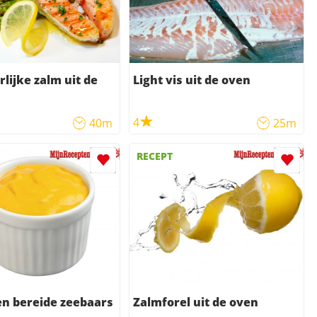
lijke zalm uit de
Light vis uit de oven
4
40m
25m
RECEPT
en bereide zeebaars
Zalmforel uit de oven