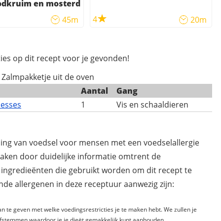
odkruim en mosterd
4
45m
20m
ies op dit recept voor je gevonden!
n Zalmpakketje uit de oven
Aantal
Gang
hesses
1
Vis en schaaldieren
ding van voedsel voor mensen met een voedselallergie
maken door duidelijke informatie omtrent de
 ingredieënten die gebruikt worden om dit recept te
de allergenen in deze receptuur aanwezig zijn:
n te geven met welke voedingsrestricties je te maken hebt. We zullen je
fstemmen waardoor je je dieët gemakkelijk kunt aanhouden.