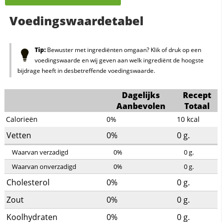
Voedingswaardetabel
Tip:
Bewuster met ingrediënten omgaan? Klik of druk op een
voedingswaarde en wij geven aan welk ingrediënt de hoogste
bijdrage heeft in desbetreffende voedingswaarde.
Dagelijks
Recept
Aanbevolen
Totaal
Calorieën
0%
10
kcal
Vetten
0%
0
g.
Waarvan verzadigd
0%
0
g.
Waarvan onverzadigd
0%
0
g.
Cholesterol
0%
0
g.
Zout
0%
0
g.
Koolhydraten
0%
0
g.