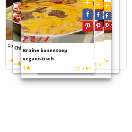
Guacamole
Pruimentaart met kaneel
Chili con carne
Sushi rijstsalade
Bruine bonensoep
maaltijdsalade
veganistisch
4
4
5m
55m
4
4
45m
40m
4
20m