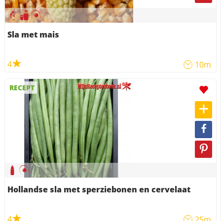
Sla met mais
4
10m
RECEPT
Hollandse sla met sperziebonen en cervelaat
4
25m