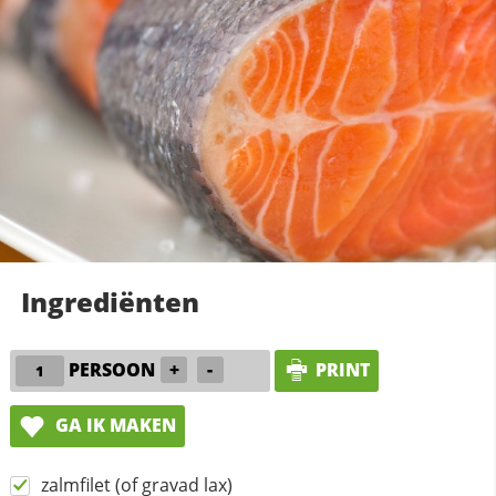
Ingrediënten
PERSOON
+
-
PRINT
GA IK MAKEN
zalmfilet (of gravad lax)