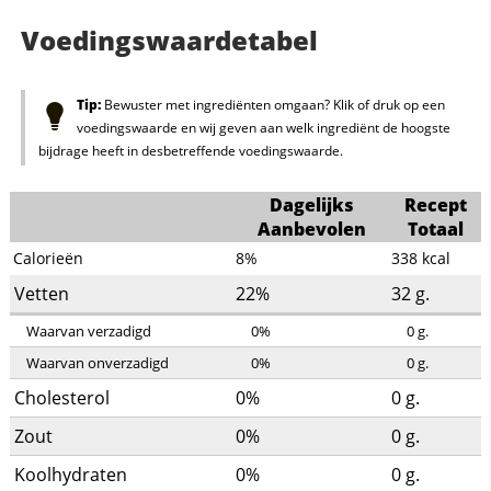
Voedingswaardetabel
Tip:
Bewuster met ingrediënten omgaan? Klik of druk op een
voedingswaarde en wij geven aan welk ingrediënt de hoogste
bijdrage heeft in desbetreffende voedingswaarde.
Dagelijks
Recept
Aanbevolen
Totaal
Calorieën
8%
338
kcal
Vetten
22%
32
g.
Waarvan verzadigd
0%
0
g.
Waarvan onverzadigd
0%
0
g.
Cholesterol
0%
0
g.
Zout
0%
0
g.
Koolhydraten
0%
0
g.