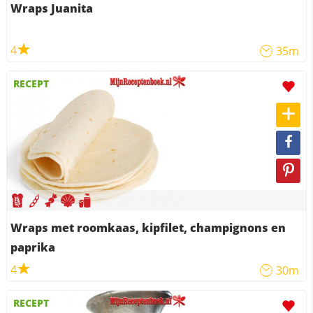
Wraps Juanita
4
35m
RECEPT
Wraps met roomkaas, kipfilet, champignons en
paprika
4
30m
RECEPT