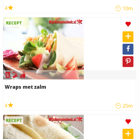
4
10m
RECEPT
Wraps met zalm
4
25m
RECEPT