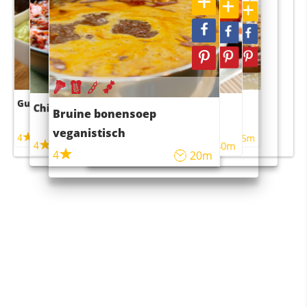
Guacamole
Pruimentaart met kaneel
Chili con carne
Sushi rijstsalade
Bruine bonensoep
maaltijdsalade
veganistisch
4
4
5m
55m
4
4
45m
40m
4
20m