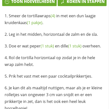
TOON HOEVEELHEDEN
KOKEN IN STAPPEN
Smeer de
tortillawraps
(4)
in met een dun laagje
kruidenkaas
(1 pakje)
.
Leg in het midden, horizontaal de zalm en de sla.
Doe er wat
peper
(1 stuk)
en
dille
(1 stuk)
overheen.
Rol de tortilla horizontaal op zodat je in de hele
wrap zalm hebt.
Prik het vast met een paar cocktailprikkertjes.
Je kan dit als maaltijd nuttigen, maar als je er kleine
rolletjes van ongeveer 3 cm van snijdt en er een
prikkertje in zet, dan is het ook een heel leuk
borrelhapje!