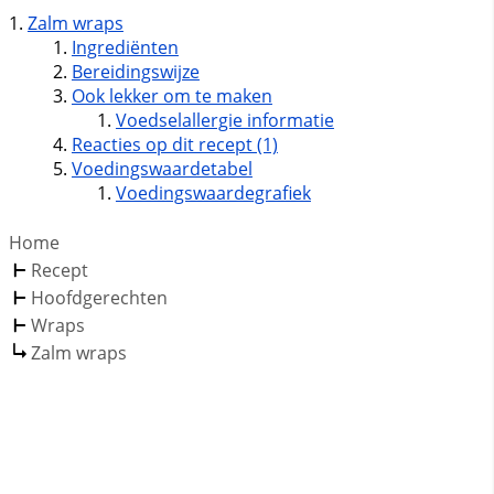
Zalm wraps
Ingrediënten
Bereidingswijze
Ook lekker om te maken
Voedselallergie informatie
Reacties op dit recept (1)
Voedingswaardetabel
Voedingswaardegrafiek
Home
Recept
Hoofdgerechten
Wraps
Zalm wraps