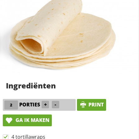
Ingrediënten
PORTIES
+
-
PRINT
GA IK MAKEN
4 tortillawraps