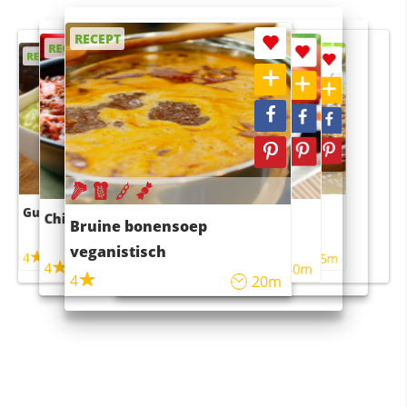
RECEPT
RECEPT
RECEPT
RECEPT
RECEPT
Guacamole
Pruimentaart met kaneel
Chili con carne
Sushi rijstsalade
Bruine bonensoep
maaltijdsalade
veganistisch
4
4
5m
55m
4
4
45m
40m
4
20m