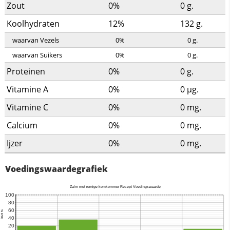
Zout
0%
0
g.
Koolhydraten
12%
132
g.
waarvan Vezels
0%
0
g.
waarvan Suikers
0%
0
g.
Proteinen
0%
0
g.
Vitamine A
0%
0
µg.
Vitamine C
0%
0
mg.
Calcium
0%
0
mg.
Ijzer
0%
0
mg.
Voedingswaardegrafiek