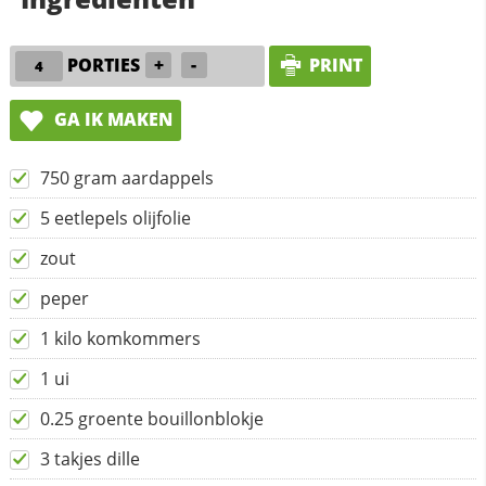
PORTIES
+
-
PRINT
GA IK MAKEN
750 gram aardappels
5 eetlepels olijfolie
zout
peper
1 kilo komkommers
1 ui
0.25 groente bouillonblokje
3 takjes dille