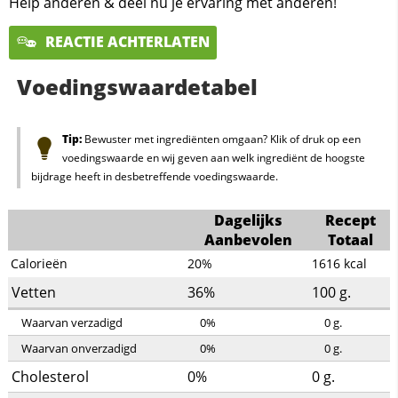
Help anderen & deel nu je ervaring met anderen!
REACTIE ACHTERLATEN
Voedingswaardetabel
Tip:
Bewuster met ingrediënten omgaan? Klik of druk op een
voedingswaarde en wij geven aan welk ingrediënt de hoogste
bijdrage heeft in desbetreffende voedingswaarde.
Dagelijks
Recept
Aanbevolen
Totaal
Calorieën
20%
1616
kcal
Vetten
36%
100
g.
Waarvan verzadigd
0%
0
g.
Waarvan onverzadigd
0%
0
g.
Cholesterol
0%
0
g.