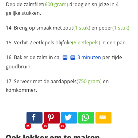
Dep de
zalmfilet
(600 gram)
droog en snijd ze in 4
gelijke stukken.
Breng op smaak met
zout
(1 stuk)
en
peper
(1 stuk)
.
Verhit 2 eetlepels
olijfolie
(5 eetlepels)
in een pan.
Bak er de zalm in ca.
3 minuten
per zijde
goudbruin.
Serveer met de
aardappels
(750 gram)
en
komkommer.
25
25
25
Ook lekker om te maken