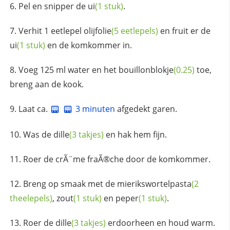
Pel en snipper de
ui
(1 stuk)
.
Verhit 1 eetlepel
olijfolie
(5 eetlepels)
en fruit er de
ui
(1 stuk)
en de komkommer in.
Voeg 125 ml water en het
bouillonblokje
(0.25)
toe,
breng aan de kook.
Laat ca.
3 minuten
afgedekt garen.
Was de
dille
(3 takjes)
en hak hem fijn.
Roer de crÃ¨me fraÃ®che door de komkommer.
Breng op smaak met de
mierikswortelpasta
(2
theelepels)
,
zout
(1 stuk)
en
peper
(1 stuk)
.
Roer de
dille
(3 takjes)
erdoorheen en houd warm.