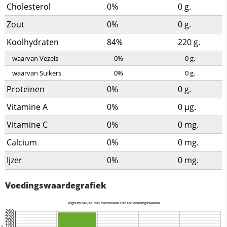
Cholesterol
0%
0
g.
Zout
0%
0
g.
Koolhydraten
84%
220
g.
waarvan Vezels
0%
0
g.
waarvan Suikers
0%
0
g.
Proteinen
0%
0
g.
Vitamine A
0%
0
µg.
Vitamine C
0%
0
mg.
Calcium
0%
0
mg.
Ijzer
0%
0
mg.
Voedingswaardegrafiek