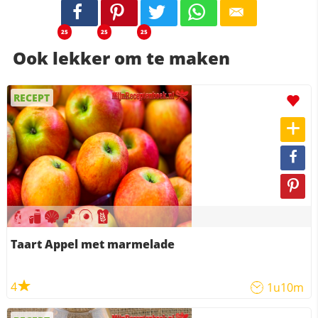
25
25
25
Ook lekker om te maken
RECEPT
Taart Appel met marmelade
4
1u10m