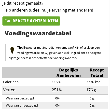
je dit recept gemaakt?
Help anderen & deel nu je ervaring met anderen!
REACTIE ACHTERLATEN
Voedingswaardetabel
Tip:
Bewuster met ingrediënten omgaan? Klik of druk op een
voedingswaarde en wij geven aan welk ingrediënt de hoogste
bijdrage heeft in desbetreffende voedingswaarde.
Dagelijks
Recept
Aanbevolen
Totaal
Calorieën
116%
2336
kcal
Vetten
251%
176
g.
Waarvan verzadigd
0%
0
g.
Waarvan onverzadigd
0%
0
g.