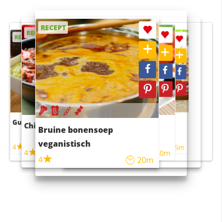
RECEPT
RECEPT
RECEPT
RECEPT
RECEPT
Guacamole
Pruimentaart met kaneel
Chili con carne
Sushi rijstsalade
Bruine bonensoep
maaltijdsalade
veganistisch
4
4
5m
55m
4
4
45m
40m
4
20m