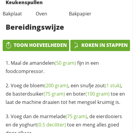
Keukenspullen
Bakplaat
Oven
Bakpapier
Bereidingswijze
TOON HOEVEELHEDEN
KOKEN IN STAPPEN
Maal de
amandelen
(50 gram)
fijn in een
foodcompressor.
Voeg de
bloem
(200 gram)
, een snufje
zout
(1 stuk)
,
de
basterdsuiker
(75 gram)
en
boter
(100 gram)
toe en
laat de machine draaien tot het mengsel kruimig is.
Voeg dan de
marmelade
(75 gram)
, de eierdooiers
en de
yoghurt
(0.5 deciliter)
toe en meng alles goed
door elkaar.