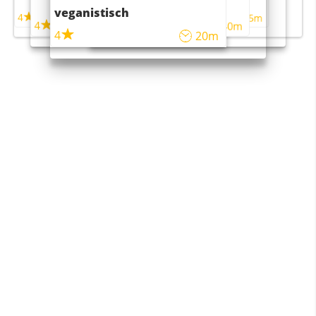
maaltijdsalade
veganistisch
4
4
5m
55m
4
4
45m
40m
4
20m