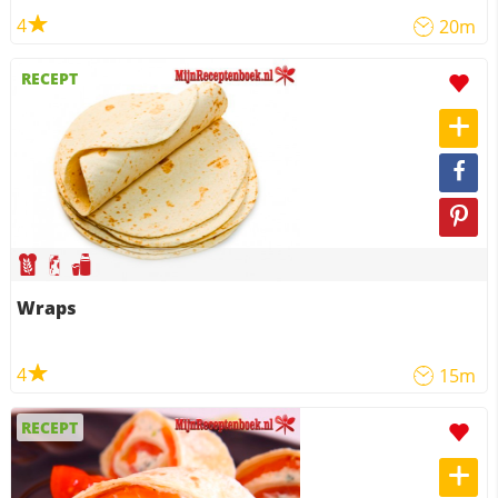
4
20m
RECEPT
Wraps
4
15m
RECEPT