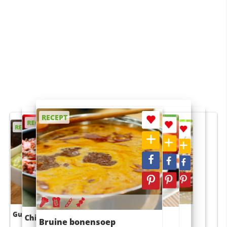
RECEPT
RECEPT
RECEPT
RECEPT
RECEPT
Guacamole
Pruimentaart met kaneel
Chili con carne
Sushi rijstsalade
Bruine bonensoep