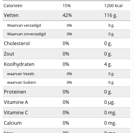
Calorieën
15%
1200
kcal
Vetten
42%
116
g.
Waarvan verzadigd
0%
0
g.
Waarvan onverzadigd
0%
0
g.
Cholesterol
0%
0
g.
Zout
0%
0
g.
Koolhydraten
0%
4
g.
waarvan Vezels
0%
0
g.
waarvan Suikers
0%
0
g.
Proteinen
0%
0
g.
Vitamine A
0%
0
µg.
Vitamine C
0%
0
mg.
Calcium
0%
0
mg.