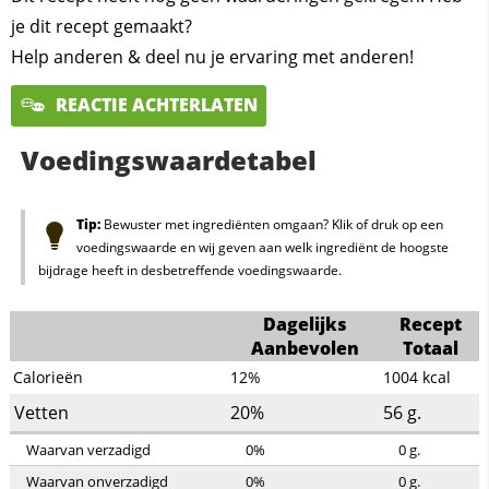
je dit recept gemaakt?
Help anderen & deel nu je ervaring met anderen!
REACTIE ACHTERLATEN
Voedingswaardetabel
Tip:
Bewuster met ingrediënten omgaan? Klik of druk op een
voedingswaarde en wij geven aan welk ingrediënt de hoogste
bijdrage heeft in desbetreffende voedingswaarde.
Dagelijks
Recept
Aanbevolen
Totaal
Calorieën
12%
1004
kcal
Vetten
20%
56
g.
Waarvan verzadigd
0%
0
g.
Waarvan onverzadigd
0%
0
g.