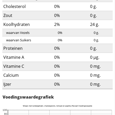
Cholesterol
0%
0
g.
Zout
0%
0
g.
Koolhydraten
2%
24
g.
waarvan Vezels
0%
0
g.
waarvan Suikers
0%
0
g.
Proteinen
0%
0
g.
Vitamine A
0%
0
µg.
Vitamine C
0%
0
mg.
Calcium
0%
0
mg.
Ijzer
0%
0
mg.
Voedingswaardegrafiek