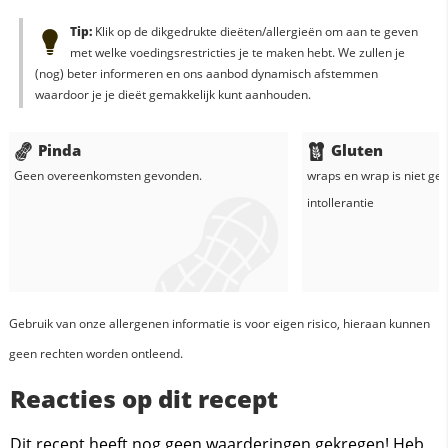
Tip:
Klik op de dikgedrukte dieëten/allergieën om aan te geven
met welke voedingsrestricties je te maken hebt. We zullen je
(nog) beter informeren en ons aanbod dynamisch afstemmen
waardoor je je dieët gemakkelijk kunt aanhouden.
Pinda
Gluten
Geen overeenkomsten gevonden.
wraps
en
wrap
is niet ge
intollerantie
Gebruik van onze allergenen informatie is voor eigen risico, hieraan kunnen
geen rechten worden ontleend.
Reacties op dit recept
Dit recept heeft nog geen waarderingen gekregen! Heb