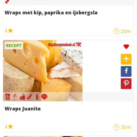
Wraps met kip, paprika en ijsbergsla
4
20m
RECEPT
Wraps Juanita
4
35m