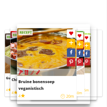
RECEPT
RECEPT
RECEPT
RECEPT
RECEPT
Guacamole
Pruimentaart met kaneel
Chili con carne
Sushi rijstsalade
Bruine bonensoep
maaltijdsalade
veganistisch
4
4
5m
55m
4
4
45m
40m
4
20m