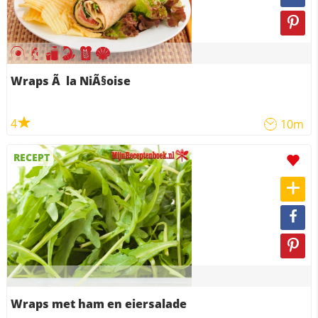
Wraps Ã la NiÃ§oise
4
10m
RECEPT
Wraps met ham en eiersalade