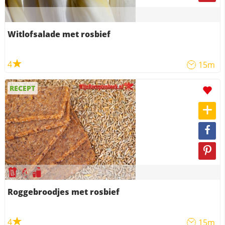
Witlofsalade met rosbief
4
15m
RECEPT
Roggebroodjes met rosbief
4
15m