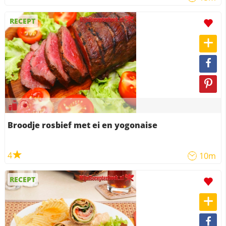
RECEPT
Broodje rosbief met ei en yogonaise
4
10m
RECEPT