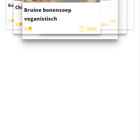
Guacamole
Pruimentaart met kaneel
Chili con carne
Sushi rijstsalade
Bruine bonensoep
maaltijdsalade
veganistisch
4
4
5m
55m
4
4
45m
40m
4
20m