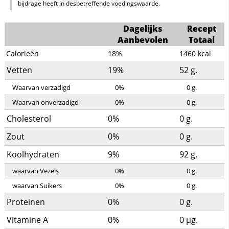
bijdrage heeft in desbetreffende voedingswaarde.
Dagelijks
Recept
Aanbevolen
Totaal
Calorieën
18%
1460
kcal
Vetten
19%
52
g.
Waarvan verzadigd
0%
0
g.
Waarvan onverzadigd
0%
0
g.
Cholesterol
0%
0
g.
Zout
0%
0
g.
Koolhydraten
9%
92
g.
waarvan Vezels
0%
0
g.
waarvan Suikers
0%
0
g.
Proteinen
0%
0
g.
Vitamine A
0%
0
µg.