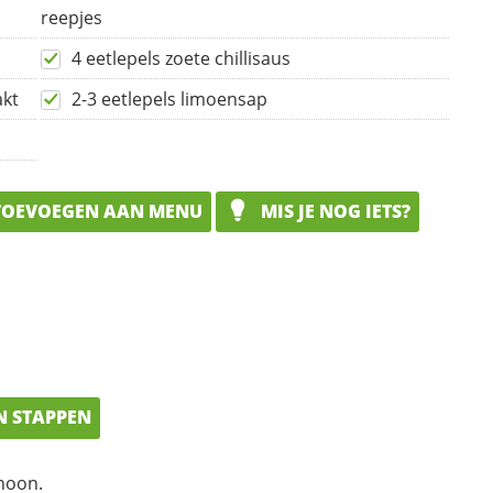
reepjes
4 eetlepels zoete chillisaus
akt
2-3 eetlepels limoensap
OEVOEGEN AAN MENU
MIS JE NOG IETS?
N STAPPEN
hoon.