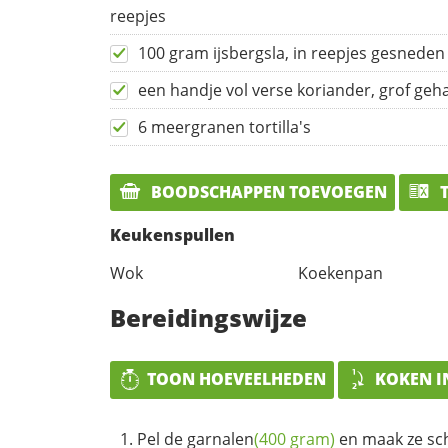
reepjes
100 gram ijsbergsla, in reepjes gesneden
een handje vol verse koriander, grof geh
6 meergranen tortilla's
BOODSCHAPPEN TOEVOEGEN
T
Keukenspullen
Wok
Koekenpan
Bereidingswijze
TOON HOEVEELHEDEN
KOKEN I
Pel de
garnalen
(400 gram)
en maak ze sc