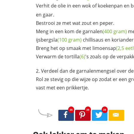
Verhit de olie in een wok of koekenpan en 
en gaar.
Bestrooi ze met wat zout en peper.
Meng in een kom de
garnalen
(400 gram)
me
ijsbergsla
(100 gram)
chillisaus en
koriander
Breng het op smaak met
limoensap
(2,5 eet
Verwarm de
tortilla
(6)
's zoals op de verpakk
Verdeel dan de garnalenmengsel over d
Rol ze stevig op die wijze op zodat er een g
vast met een prikkertje.
25
25
25