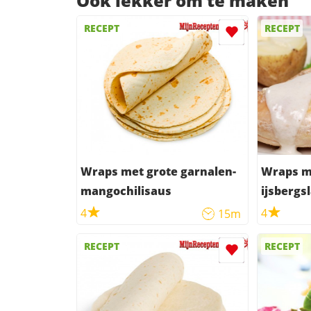
Ook lekker om te maken
RECEPT
RECEPT
Wraps met grote garnalen-
Wraps me
mangochilisaus
ijsbergs
4
4
15m
RECEPT
RECEPT