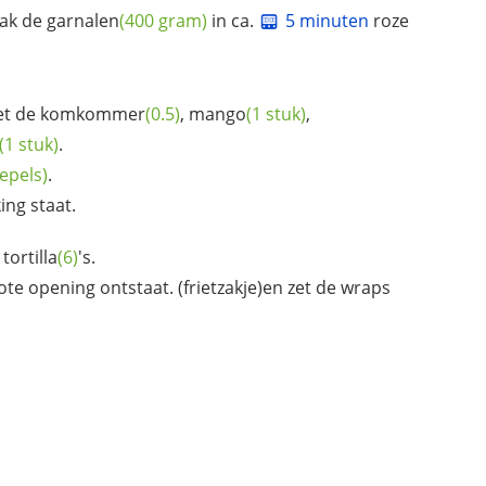
bak de
garnalen
(400 gram)
in ca.
5 minuten
roze
t de
komkommer
(0.5)
,
mango
(1 stuk)
,
(1 stuk)
.
lepels)
.
ing staat.
e
tortilla
(6)
's.
rote opening ontstaat. (frietzakje)en zet de wraps