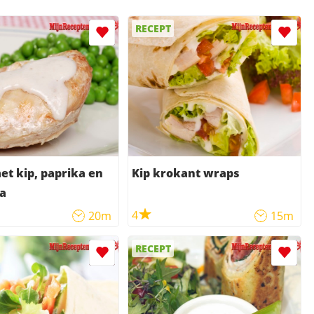
RECEPT
t kip, paprika en
Kip krokant wraps
la
4
20m
15m
RECEPT