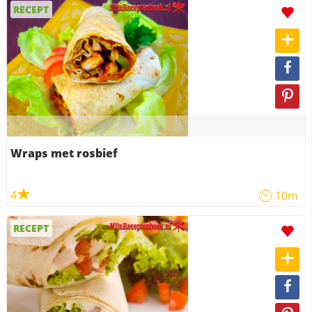
RECEPT
Wraps met rosbief
4
10m
RECEPT