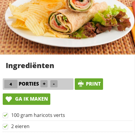
Ingrediënten
PORTIES
+
-
PRINT
GA IK MAKEN
100 gram haricots verts
2 eieren