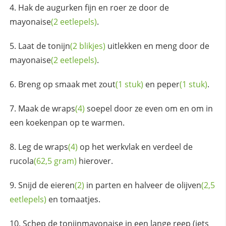
Hak de augurken fijn en roer ze door de
mayonaise
(2 eetlepels)
.
Laat de
tonijn
(2 blikjes)
uitlekken en meng door de
mayonaise
(2 eetlepels)
.
Breng op smaak met
zout
(1 stuk)
en
peper
(1 stuk)
.
Maak de
wraps
(4)
soepel door ze even om en om in
een koekenpan op te warmen.
Leg de
wraps
(4)
op het werkvlak en verdeel de
rucola
(62,5 gram)
hierover.
Snijd de
eieren
(2)
in parten en halveer de
olijven
(2,5
eetlepels)
en tomaatjes.
Schep de tonijnmayonaise in een lange reep (iets