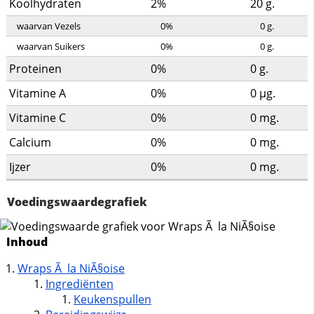
Koolhydraten
2%
20
g.
waarvan Vezels
0%
0
g.
waarvan Suikers
0%
0
g.
Proteinen
0%
0
g.
Vitamine A
0%
0
µg.
Vitamine C
0%
0
mg.
Calcium
0%
0
mg.
Ijzer
0%
0
mg.
Voedingswaardegrafiek
Inhoud
Wraps Ã la NiÃ§oise
Ingrediënten
Keukenspullen