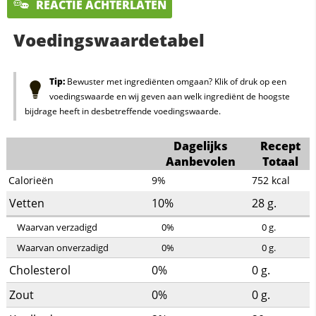
REACTIE ACHTERLATEN
Voedingswaardetabel
Tip:
Bewuster met ingrediënten omgaan? Klik of druk op een
voedingswaarde en wij geven aan welk ingrediënt de hoogste
bijdrage heeft in desbetreffende voedingswaarde.
Dagelijks
Recept
Aanbevolen
Totaal
Calorieën
9%
752
kcal
Vetten
10%
28
g.
Waarvan verzadigd
0%
0
g.
Waarvan onverzadigd
0%
0
g.
Cholesterol
0%
0
g.
Zout
0%
0
g.