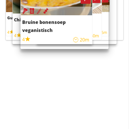
Guacamole
Pruimentaart met kaneel
Chili con carne
Sushi rijstsalade
Bruine bonensoep
maaltijdsalade
veganistisch
4
4
5m
55m
4
4
45m
40m
4
20m