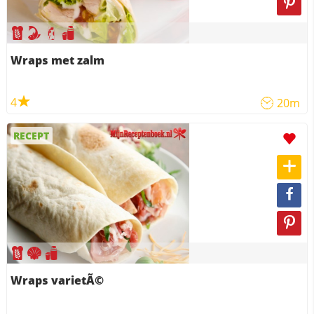
Wraps met zalm
4
20m
RECEPT
Wraps varietÃ©