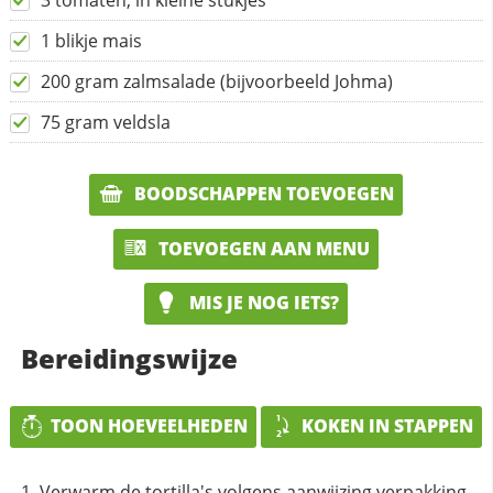
3 tomaten, in kleine stukjes
1 blikje mais
200 gram zalmsalade (bijvoorbeeld Johma)
75 gram veldsla
BOODSCHAPPEN TOEVOEGEN
TOEVOEGEN AAN MENU
MIS JE NOG IETS?
Bereidingswijze
TOON HOEVEELHEDEN
KOKEN IN STAPPEN
Verwarm de tortilla's volgens aanwijzing verpakking.