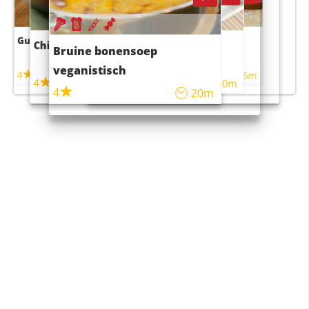
Guacamole
Pruimentaart met kaneel
Chili con carne
Sushi rijstsalade
Bruine bonensoep
maaltijdsalade
veganistisch
4
4
5m
55m
4
4
45m
40m
4
20m