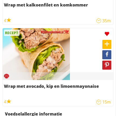
Wrap met kalkoenfilet en komkommer
4
35m
RECEPT
Wrap met avocado, kip en limoenmayonaise
4
15m
Voedselallergie informatie