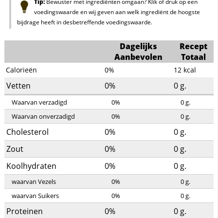
Tip:
Bewuster met ingrediënten omgaan? Klik of druk op een
voedingswaarde en wij geven aan welk ingrediënt de hoogste
bijdrage heeft in desbetreffende voedingswaarde.
Dagelijks
Recept
Aanbevolen
Totaal
Calorieën
0%
12
kcal
Vetten
0%
0
g.
Waarvan verzadigd
0%
0
g.
Waarvan onverzadigd
0%
0
g.
Cholesterol
0%
0
g.
Zout
0%
0
g.
Koolhydraten
0%
0
g.
waarvan Vezels
0%
0
g.
waarvan Suikers
0%
0
g.
Proteinen
0%
0
g.