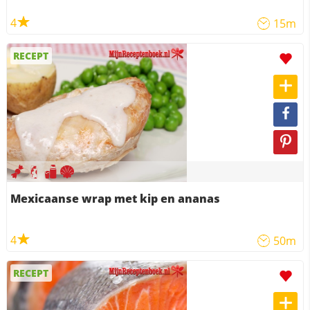
4
15m
RECEPT
Mexicaanse wrap met kip en ananas
4
50m
RECEPT