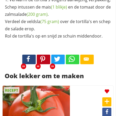
Schep intussen de
mais
(1 blikje)
en de tomaat door de
zalmsalade
(200 gram)
.
Verdeel de
veldsla
(75 gram)
over de tortilla's en schep
de salade erop.
Rol de tortilla's op en snijd ze schuin middendoor.
25
25
25
Ook lekker om te maken
RECEPT