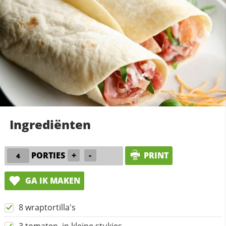
Ingrediënten
PORTIES
+
-
PRINT
GA IK MAKEN
8 wraptortilla's