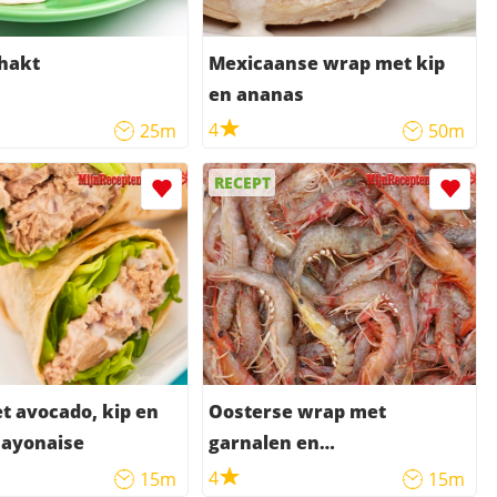
hakt
Mexicaanse wrap met kip
en ananas
4
25m
50m
RECEPT
 avocado, kip en
Oosterse wrap met
ayonaise
garnalen en
bamboescheuten
4
15m
15m