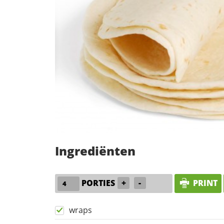
Ingrediënten
PORTIES
+
-
PRINT
wraps