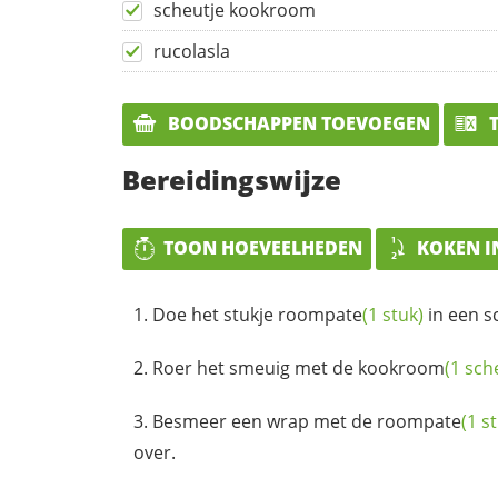
scheutje kookroom
rucolasla
BOODSCHAPPEN TOEVOEGEN
T
Bereidingswijze
TOON HOEVEELHEDEN
KOKEN I
Doe het stukje
roompate
(1 stuk)
in een s
Roer het smeuig met de
kookroom
(1 sch
Besmeer een wrap met de
roompate
(1 s
over.