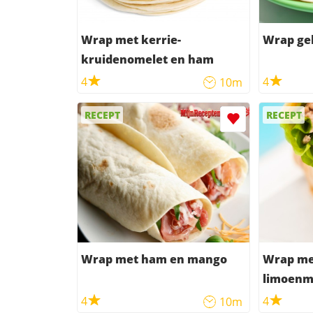
Wrap met kerrie-
Wrap ge
kruidenomelet en ham
4
4
10m
RECEPT
RECEPT
Wrap met ham en mango
Wrap met
limoenm
4
4
10m