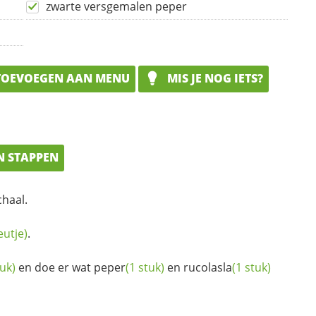
zwarte versgemalen peper
OEVOEGEN AAN MENU
MIS JE NOG IETS?
N STAPPEN
chaal.
eutje)
.
tuk)
en doe er wat
peper
(1 stuk)
en
rucolasla
(1 stuk)