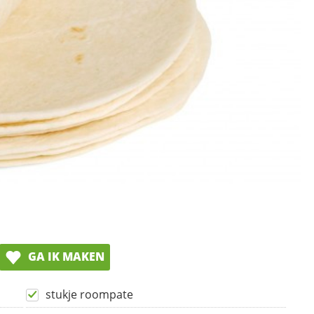
GA IK MAKEN
stukje roompate