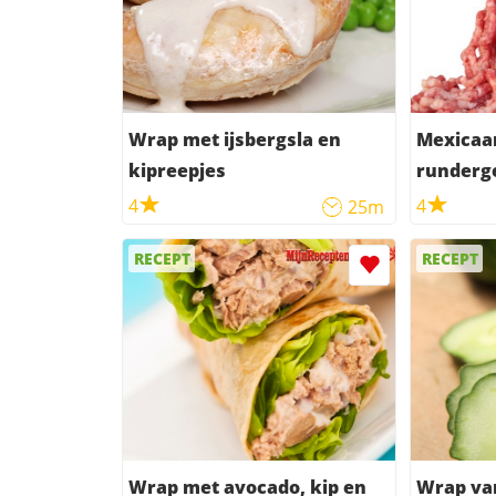
Wrap met ijsbergsla en
Mexicaa
kipreepjes
runderg
mais
4
4
25m
RECEPT
RECEPT
Wrap met avocado, kip en
Wrap va