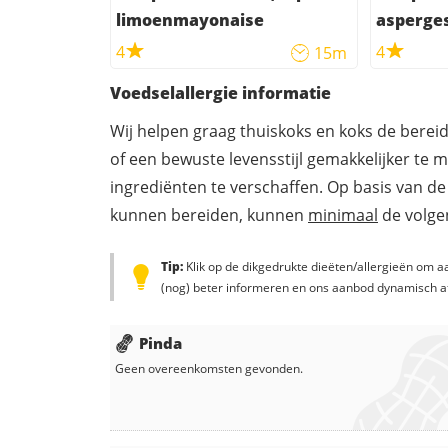
limoenmayonaise
asperge
4
4
15m
Voedselallergie informatie
Wij helpen graag thuiskoks en koks de berei
of een bewuste levensstijl gemakkelijker te 
ingrediënten te verschaffen. Op basis van de
kunnen bereiden, kunnen
minimaal
de volgen
Tip:
Klik op de dikgedrukte dieëten/allergieën om aa
(nog) beter informeren en ons aanbod dynamisch a
Pinda
Geen overeenkomsten gevonden.