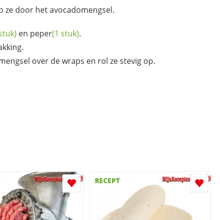
ep ze door het avocadomengsel.
stuk)
en
peper
(1 stuk)
.
kking.
engsel over de wraps en rol ze stevig op.
RECEPT