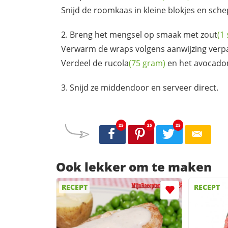
Snijd de roomkaas in kleine blokjes en sch
Breng het mengsel op smaak met
zout
(1 
Verwarm de wraps volgens aanwijzing verpa
Verdeel de
rucola
(75 gram)
en het avocadom
Snijd ze middendoor en serveer direct.
25
25
25
Ook lekker om te maken
RECEPT
RECEPT