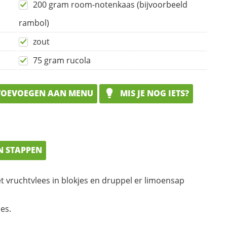
200 gram room-notenkaas (bijvoorbeeld
rambol)
zout
75 gram rucola
OEVOEGEN AAN MENU
MIS JE NOG IETS?
N STAPPEN
t vruchtvlees in blokjes en druppel er limoensap
es.