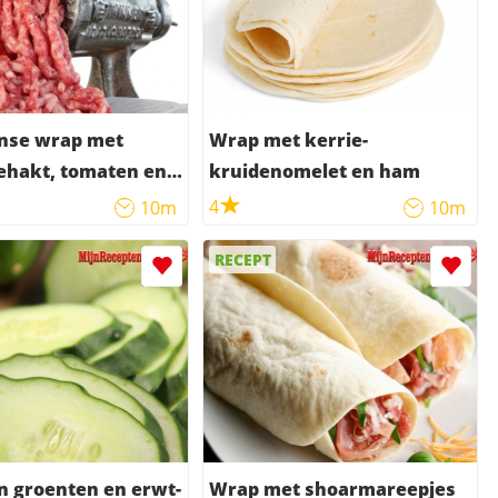
nse wrap met
Wrap met kerrie-
ehakt, tomaten en
kruidenomelet en ham
4
10m
10m
RECEPT
n groenten en erwt-
Wrap met shoarmareepjes