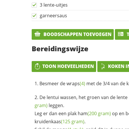
3 lente-uitjes
garneersaus
BOODSCHAPPEN TOEVOEGEN
T
Bereidingswijze
TOON HOEVEELHEDEN
KOKEN I
Besmeer de
wraps
(4)
met de 3/4 van de
k
De lentui wassen, het groen van de lente 
gram)
leggen.
Leg er dan een plak
ham
(200 gram)
op en 
kruidenkaas
(125 gram)
.