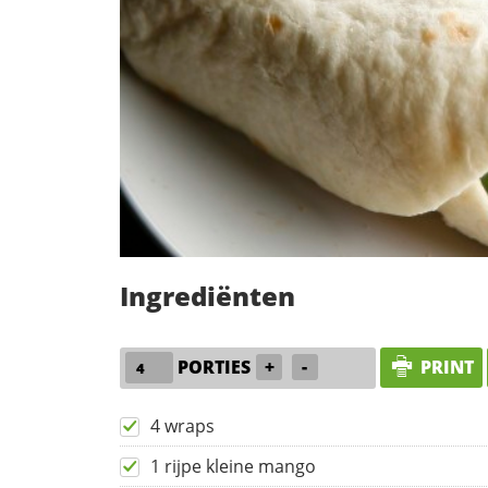
Ingrediënten
PORTIES
+
-
PRINT
4 wraps
1 rijpe kleine mango