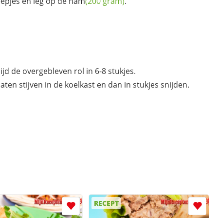
reepjes en leg op de
ham
(200 gram)
.
jd de overgebleven rol in 6-8 stukjes.
aten stijven in de koelkast en dan in stukjes snijden.
RECEPT