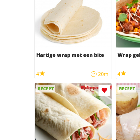
Hartige wrap met een bite
Wrap ge
4
4
20m
RECEPT
RECEPT