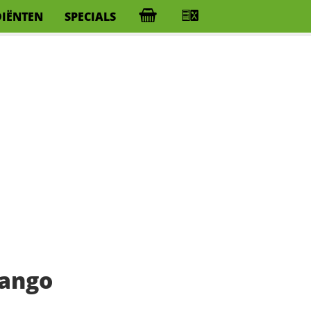
DIËNTEN
SPECIALS
ango