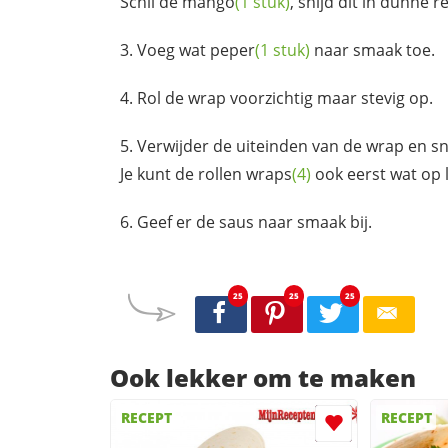
Schil de
mango
(1 stuk)
, snijd dit in dunne 
Voeg wat
peper
(1 stuk)
naar smaak toe.
Rol de wrap voorzichtig maar stevig op.
Verwijder de uiteinden van de wrap en sni
Je kunt de rollen
wraps
(4)
ook eerst wat op l
Geef er de saus naar smaak bij.
25
25
25
Ook lekker om te maken
RECEPT
RECEPT