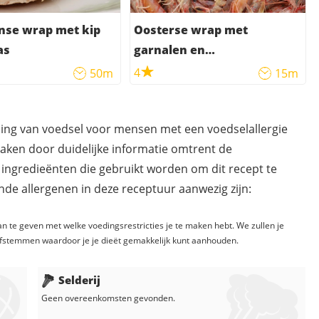
nse wrap met kip
Oosterse wrap met
as
garnalen en
bamboescheuten
4
50m
15m
ding van voedsel voor mensen met een voedselallergie
maken door duidelijke informatie omtrent de
 ingredieënten die gebruikt worden om dit recept te
de allergenen in deze receptuur aanwezig zijn:
n te geven met welke voedingsrestricties je te maken hebt. We zullen je
fstemmen waardoor je je dieët gemakkelijk kunt aanhouden.
Selderij
Geen overeenkomsten gevonden.