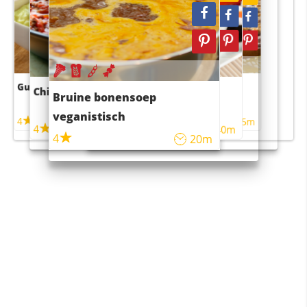
Guacamole
Pruimentaart met kaneel
Chili con carne
Sushi rijstsalade
Bruine bonensoep
maaltijdsalade
veganistisch
4
4
5m
55m
4
4
45m
40m
4
20m