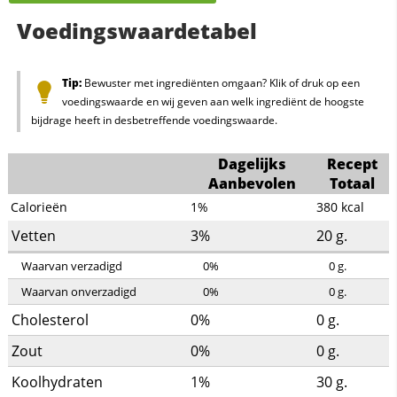
Voedingswaardetabel
Tip:
Bewuster met ingrediënten omgaan? Klik of druk op een
voedingswaarde en wij geven aan welk ingrediënt de hoogste
bijdrage heeft in desbetreffende voedingswaarde.
Dagelijks
Recept
Aanbevolen
Totaal
Calorieën
1%
380
kcal
Vetten
3%
20
g.
Waarvan verzadigd
0%
0
g.
Waarvan onverzadigd
0%
0
g.
Cholesterol
0%
0
g.
Zout
0%
0
g.
Koolhydraten
1%
30
g.