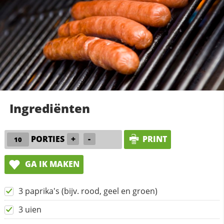
Ingrediënten
PORTIES
+
-
PRINT
GA IK MAKEN
3 paprika's (bijv. rood, geel en groen)
3 uien