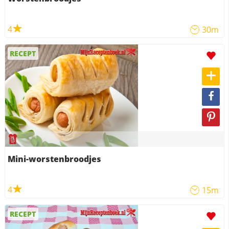
4
30m
RECEPT
Mini-worstenbroodjes
4
15m
RECEPT