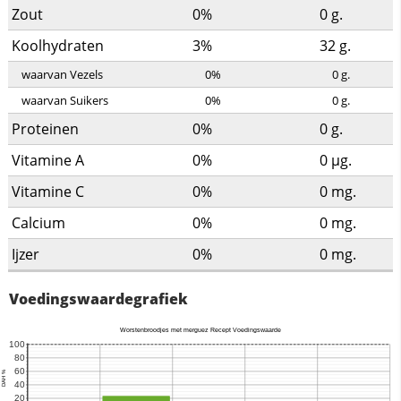
Zout
0%
0
g.
Koolhydraten
3%
32
g.
waarvan Vezels
0%
0
g.
waarvan Suikers
0%
0
g.
Proteinen
0%
0
g.
Vitamine A
0%
0
µg.
Vitamine C
0%
0
mg.
Calcium
0%
0
mg.
Ijzer
0%
0
mg.
Voedingswaardegrafiek