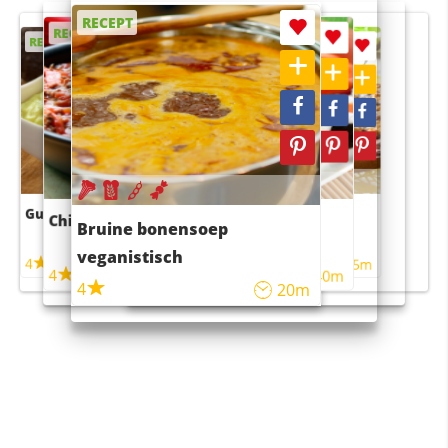
RECEPT
RECEPT
RECEPT
RECEPT
RECEPT
Guacamole
Pruimentaart met kaneel
Chili con carne
Sushi rijstsalade
Bruine bonensoep
maaltijdsalade
veganistisch
4
4
5m
55m
4
4
45m
40m
4
20m