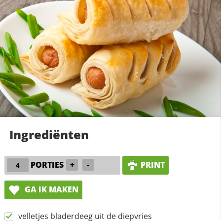
Ingrediënten
PORTIES
+
-
PRINT
GA IK MAKEN
velletjes bladerdeeg uit de diepvries