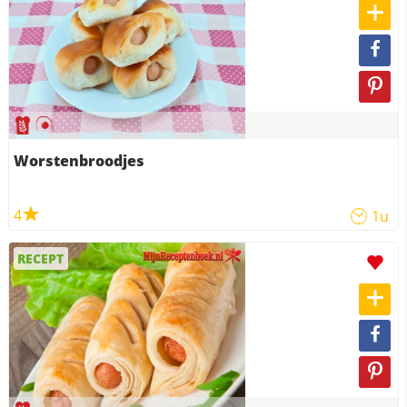
Worstenbroodjes
4
1u
RECEPT