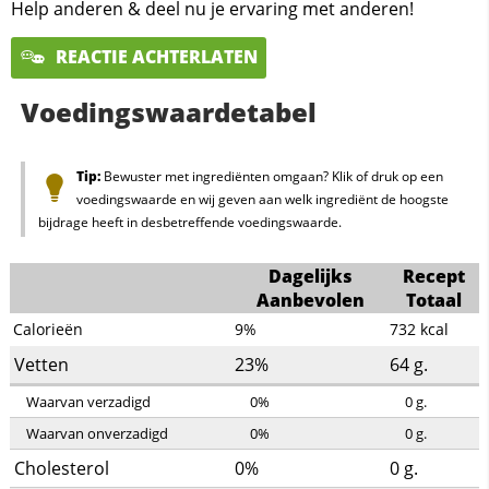
Help anderen & deel nu je ervaring met anderen!
REACTIE ACHTERLATEN
Voedingswaardetabel
Tip:
Bewuster met ingrediënten omgaan? Klik of druk op een
voedingswaarde en wij geven aan welk ingrediënt de hoogste
bijdrage heeft in desbetreffende voedingswaarde.
Dagelijks
Recept
Aanbevolen
Totaal
Calorieën
9%
732
kcal
Vetten
23%
64
g.
Waarvan verzadigd
0%
0
g.
Waarvan onverzadigd
0%
0
g.
Cholesterol
0%
0
g.