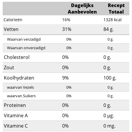
Dagelijks
Recept
Aanbevolen
Totaal
Calorieën
16%
1328
kcal
Vetten
31%
84
g.
Waarvan verzadigd
0%
0
g.
Waarvan onverzadigd
0%
0
g.
Cholesterol
0%
0
g.
Zout
0%
0
g.
Koolhydraten
9%
100
g.
waarvan Vezels
0%
0
g.
waarvan Suikers
0%
0
g.
Proteinen
0%
0
g.
Vitamine A
0%
0
µg.
Vitamine C
0%
0
mg.