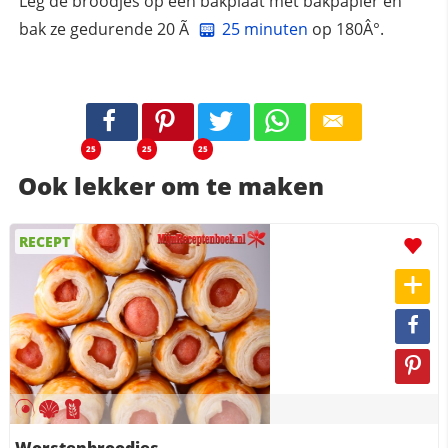
Leg de broodjes op een bakplaat met bakpapier en
bak ze gedurende 20 Ã
25 minuten
op 180Â°.
25
25
25
Ook lekker om te maken
RECEPT
Worstenbroodjes