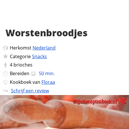
Worstenbroodjes
Herkomst
Nederland
Categorie
Snacks
4
brioches
Bereiden
50 min.
Kookboek van
Floraa
Schrijf een review