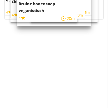
Guacamole
Pruimentaart met kaneel
Chili con carne
Sushi rijstsalade
Bruine bonensoep
maaltijdsalade
veganistisch
4
4
5m
55m
4
4
45m
40m
4
20m