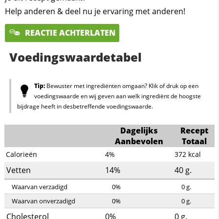
Help anderen & deel nu je ervaring met anderen!
REACTIE ACHTERLATEN
Voedingswaardetabel
Tip:
Bewuster met ingrediënten omgaan? Klik of druk op een
voedingswaarde en wij geven aan welk ingrediënt de hoogste
bijdrage heeft in desbetreffende voedingswaarde.
Dagelijks
Recept
Aanbevolen
Totaal
Calorieën
4%
372
kcal
Vetten
14%
40
g.
Waarvan verzadigd
0%
0
g.
Waarvan onverzadigd
0%
0
g.
Cholesterol
0%
0
g.