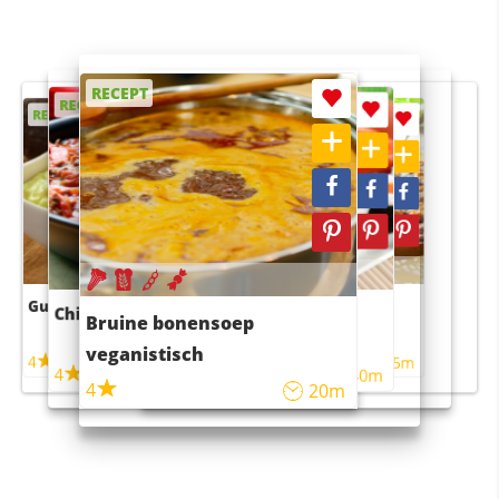
RECEPT
RECEPT
RECEPT
RECEPT
RECEPT
Guacamole
Pruimentaart met kaneel
Chili con carne
Sushi rijstsalade
Bruine bonensoep
maaltijdsalade
veganistisch
4
4
5m
55m
4
4
45m
40m
4
20m