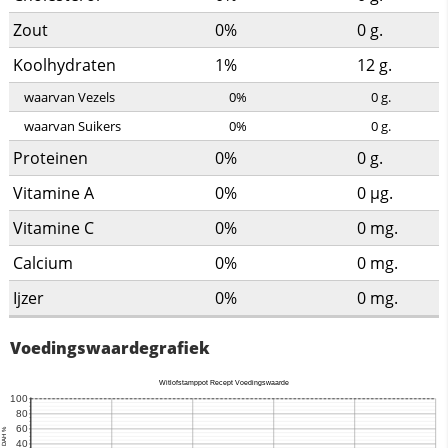
Zout
0%
0
g.
Koolhydraten
1%
12
g.
waarvan Vezels
0%
0
g.
waarvan Suikers
0%
0
g.
Proteinen
0%
0
g.
Vitamine A
0%
0
µg.
Vitamine C
0%
0
mg.
Calcium
0%
0
mg.
Ijzer
0%
0
mg.
Voedingswaardegrafiek