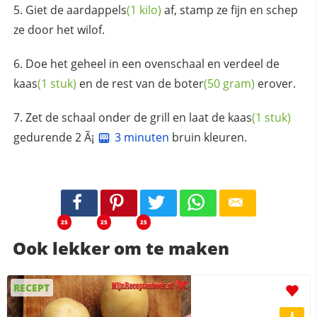
Giet de
aardappels
(1 kilo)
af, stamp ze fijn en schep
ze door het wilof.
Doe het geheel in een ovenschaal en verdeel de
kaas
(1 stuk)
en de rest van de
boter
(50 gram)
erover.
Zet de schaal onder de grill en laat de
kaas
(1 stuk)
gedurende 2 Ã¡
3 minuten
bruin kleuren.
25
25
25
Ook lekker om te maken
RECEPT