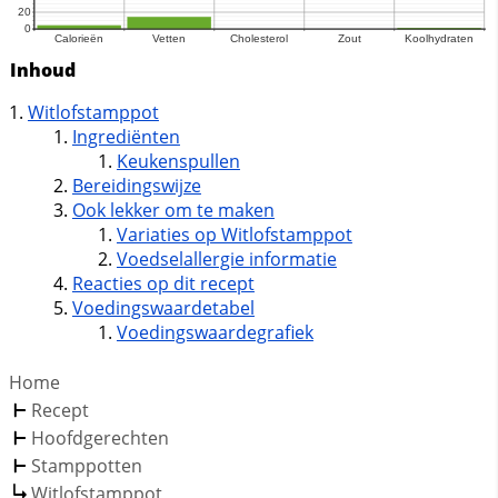
Inhoud
Witlofstamppot
Ingrediënten
Keukenspullen
Bereidingswijze
Ook lekker om te maken
Variaties op Witlofstamppot
Voedselallergie informatie
Reacties op dit recept
Voedingswaardetabel
Voedingswaardegrafiek
Home
Recept
Hoofdgerechten
Stamppotten
Witlofstamppot