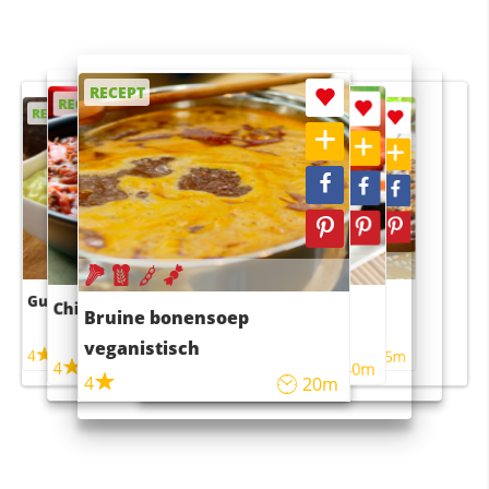
RECEPT
RECEPT
RECEPT
RECEPT
RECEPT
Guacamole
Pruimentaart met kaneel
Chili con carne
Sushi rijstsalade
Bruine bonensoep
maaltijdsalade
veganistisch
4
4
5m
55m
4
4
45m
40m
4
20m