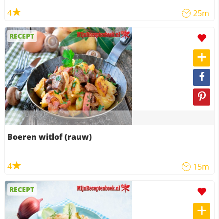
4
25m
RECEPT
Boeren witlof (rauw)
4
15m
RECEPT