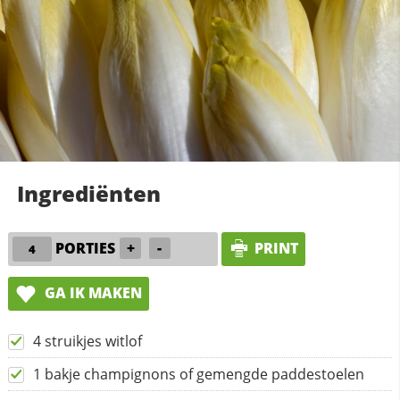
Ingrediënten
PORTIES
+
-
PRINT
GA IK MAKEN
4 struikjes witlof
1 bakje champignons of gemengde paddestoelen