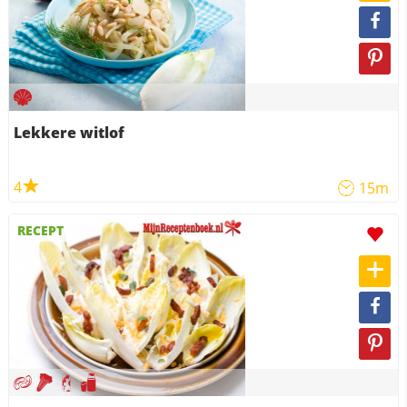
Lekkere witlof
4
15m
RECEPT