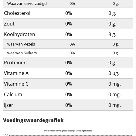
Waarvan onverzadigd
0%
0
g.
Cholesterol
0%
0
g.
Zout
0%
0
g.
Koolhydraten
0%
8
g.
waarvan Vezels
0%
0
g.
waarvan Suikers
0%
0
g.
Proteinen
0%
0
g.
Vitamine A
0%
0
µg.
Vitamine C
0%
0
mg.
Calcium
0%
0
mg.
Ijzer
0%
0
mg.
Voedingswaardegrafiek