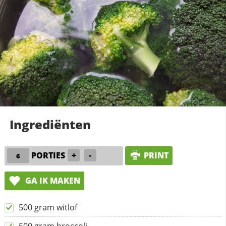
Ingrediënten
PORTIES
+
-
PRINT
GA IK MAKEN
500 gram witlof