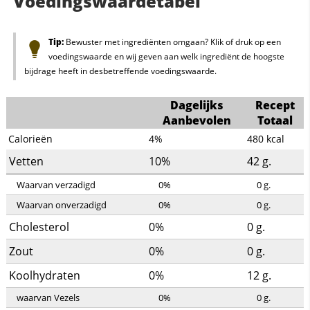
Voedingswaardetabel
Tip:
Bewuster met ingrediënten omgaan? Klik of druk op een
voedingswaarde en wij geven aan welk ingrediënt de hoogste
bijdrage heeft in desbetreffende voedingswaarde.
Dagelijks
Recept
Aanbevolen
Totaal
Calorieën
4%
480
kcal
Vetten
10%
42
g.
Waarvan verzadigd
0%
0
g.
Waarvan onverzadigd
0%
0
g.
Cholesterol
0%
0
g.
Zout
0%
0
g.
Koolhydraten
0%
12
g.
waarvan Vezels
0%
0
g.