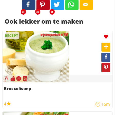
25
25
25
Ook lekker om te maken
RECEPT
Broccolisoep
4
15m