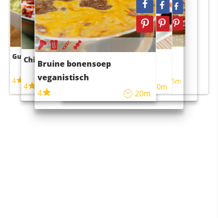
Guacamole
Pruimentaart met kaneel
Chili con carne
Sushi rijstsalade
Bruine bonensoep
maaltijdsalade
veganistisch
4
4
5m
55m
4
4
45m
40m
4
20m