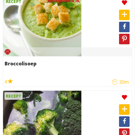
RECEPT
Broccolisoep
4
30m
RECEPT