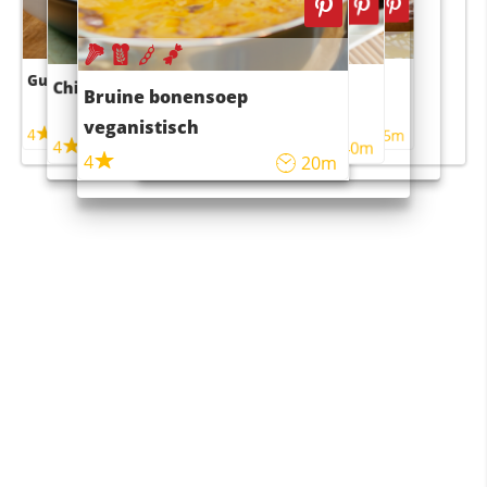
Guacamole
Pruimentaart met kaneel
Chili con carne
Sushi rijstsalade
Bruine bonensoep
maaltijdsalade
veganistisch
4
4
5m
55m
4
4
45m
40m
4
20m