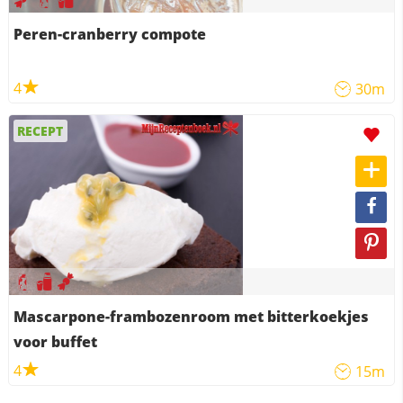
Peren-cranberry compote
4
30m
RECEPT
Mascarpone-frambozenroom met bitterkoekjes
voor buffet
4
15m