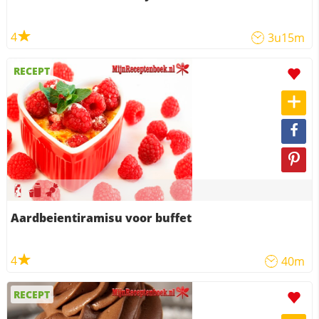
4
3u15m
RECEPT
Aardbeientiramisu voor buffet
4
40m
RECEPT