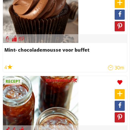
Mint- chocolademousse voor buffet
4
30m
RECEPT