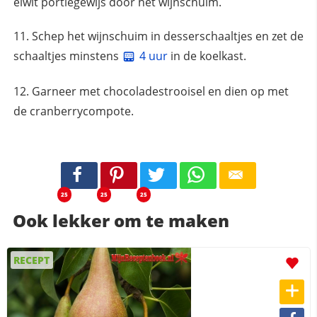
eiwit portiegewijs door het wijnschuim.
Schep het wijnschuim in desserschaaltjes en zet de
schaaltjes minstens
4 uur
in de koelkast.
Garneer met chocoladestrooisel en dien op met
de cranberrycompote.
25
25
25
Ook lekker om te maken
RECEPT