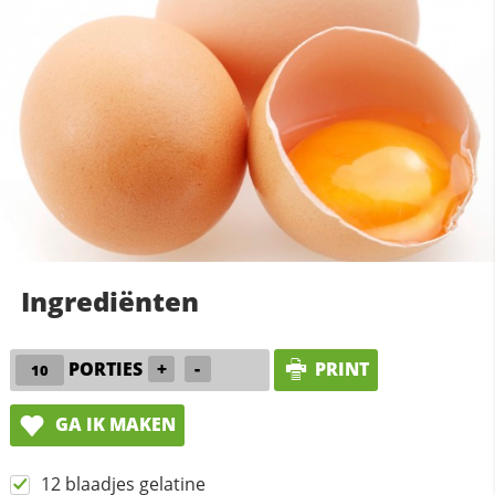
Ingrediënten
PORTIES
+
-
PRINT
GA IK MAKEN
12 blaadjes gelatine