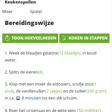
Keukenspullen
Mixer
Spatel
Bereidingswijze
TOON HOEVEELHEDEN
KOKEN IN STAPPEN
Week de blaadjes
gelatine
(12 blaadjes)
in koud
water.
Splits de
eieren
(8)
.
Klop met een mixer de eidooiers, snufje
zout
(1
stuk)
, de
vanillesuiker
(2 zakjes)
en de
suiker
(200 gram)
in ca.
8 minuten
tot een dik schuim.
Roer het ciroensap en de witte
wijn
(750 milliliter)