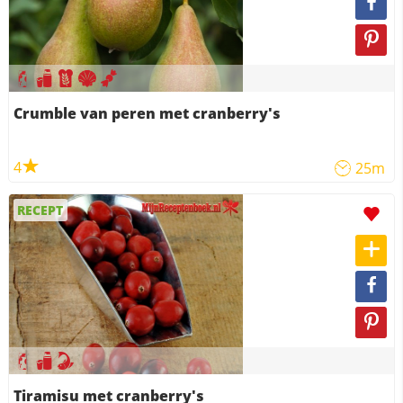
Crumble van peren met cranberry's
4
25m
RECEPT
Tiramisu met cranberry's