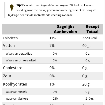
Tip:
Bewuster met ingrediënten omgaan? Klik of druk op een
voedingswaarde en wij geven aan welk ingrediënt de hoogste
bijdrage heeft in desbetreffende voedingswaarde.
Dagelijks
Recept
Aanbevolen
Totaal
Calorieën
11%
2220
kcal
Vetten
7%
40
g.
Waarvan verzadigd
0%
0
g.
Waarvan onverzadigd
0%
0
g.
Cholesterol
0%
0
g.
Zout
0%
0
g.
Koolhydraten
1%
20
g.
waarvan Vezels
0%
0
g.
waarvan Suikers
23%
210
g.