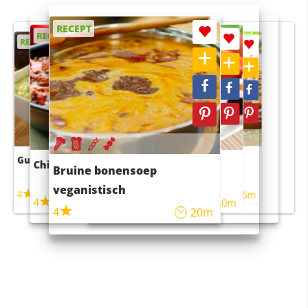
RECEPT
RECEPT
RECEPT
RECEPT
RECEPT
Guacamole
Pruimentaart met kaneel
Chili con carne
Sushi rijstsalade
Bruine bonensoep
maaltijdsalade
veganistisch
4
4
5m
55m
4
4
45m
40m
4
20m