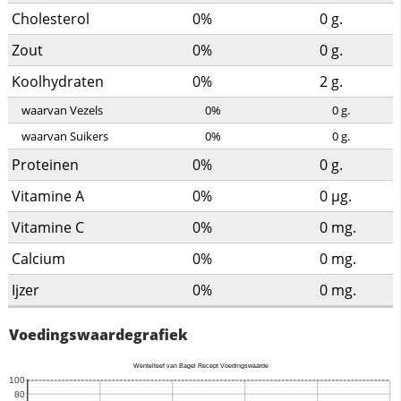
Cholesterol
0%
0
g.
Zout
0%
0
g.
Koolhydraten
0%
2
g.
waarvan Vezels
0%
0
g.
waarvan Suikers
0%
0
g.
Proteinen
0%
0
g.
Vitamine A
0%
0
µg.
Vitamine C
0%
0
mg.
Calcium
0%
0
mg.
Ijzer
0%
0
mg.
Voedingswaardegrafiek