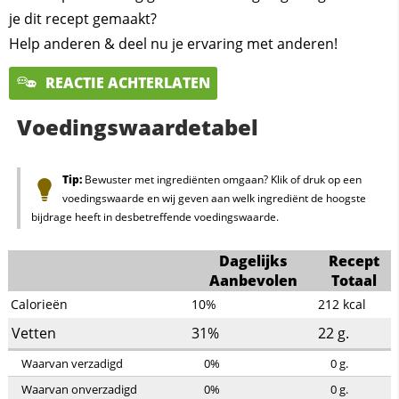
je dit recept gemaakt?
Help anderen & deel nu je ervaring met anderen!
REACTIE ACHTERLATEN
Voedingswaardetabel
Tip:
Bewuster met ingrediënten omgaan? Klik of druk op een
voedingswaarde en wij geven aan welk ingrediënt de hoogste
bijdrage heeft in desbetreffende voedingswaarde.
Dagelijks
Recept
Aanbevolen
Totaal
Calorieën
10%
212
kcal
Vetten
31%
22
g.
Waarvan verzadigd
0%
0
g.
Waarvan onverzadigd
0%
0
g.