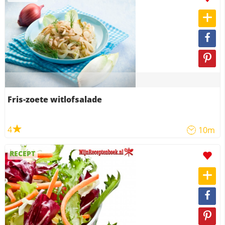
Fris-zoete witlofsalade
4
10m
RECEPT