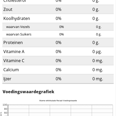
Cholesterol
0%
0
g.
Zout
0%
0
g.
Koolhydraten
0%
0
g.
waarvan Vezels
0%
0
g.
waarvan Suikers
0%
0
g.
Proteinen
0%
0
g.
Vitamine A
0%
0
µg.
Vitamine C
0%
0
mg.
Calcium
0%
0
mg.
Ijzer
0%
0
mg.
Voedingswaardegrafiek