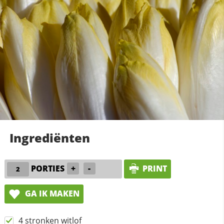
Ingrediënten
PORTIES
+
-
PRINT
GA IK MAKEN
4 stronken witlof