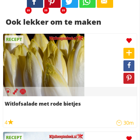
25
25
25
Ook lekker om te maken
RECEPT
Witlofsalade met rode bietjes
4
30m
RECEPT