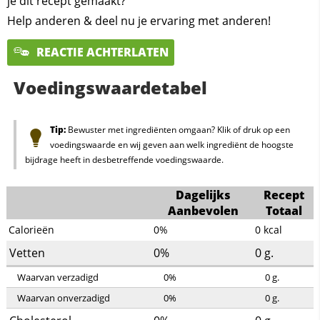
je dit recept gemaakt?
Help anderen & deel nu je ervaring met anderen!
REACTIE ACHTERLATEN
Voedingswaardetabel
Tip:
Bewuster met ingrediënten omgaan? Klik of druk op een
voedingswaarde en wij geven aan welk ingrediënt de hoogste
bijdrage heeft in desbetreffende voedingswaarde.
Dagelijks
Recept
Aanbevolen
Totaal
Calorieën
0%
0
kcal
Vetten
0%
0
g.
Waarvan verzadigd
0%
0
g.
Waarvan onverzadigd
0%
0
g.