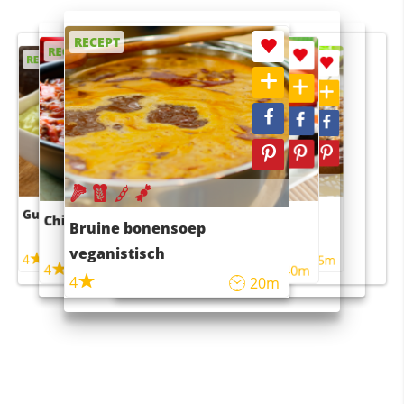
RECEPT
RECEPT
RECEPT
RECEPT
RECEPT
Guacamole
Pruimentaart met kaneel
Chili con carne
Sushi rijstsalade
Bruine bonensoep
maaltijdsalade
veganistisch
4
4
5m
55m
4
4
45m
40m
4
20m