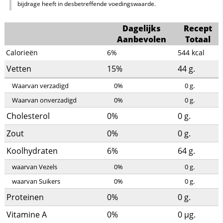
bijdrage heeft in desbetreffende voedingswaarde.
Dagelijks
Recept
Aanbevolen
Totaal
Calorieën
6%
544
kcal
Vetten
15%
44
g.
Waarvan verzadigd
0%
0
g.
Waarvan onverzadigd
0%
0
g.
Cholesterol
0%
0
g.
Zout
0%
0
g.
Koolhydraten
6%
64
g.
waarvan Vezels
0%
0
g.
waarvan Suikers
0%
0
g.
Proteinen
0%
0
g.
Vitamine A
0%
0
µg.