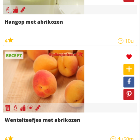
Hangop met abrikozen
4
10u
RECEPT
Wentelteefjes met abrikozen
4
4u50m