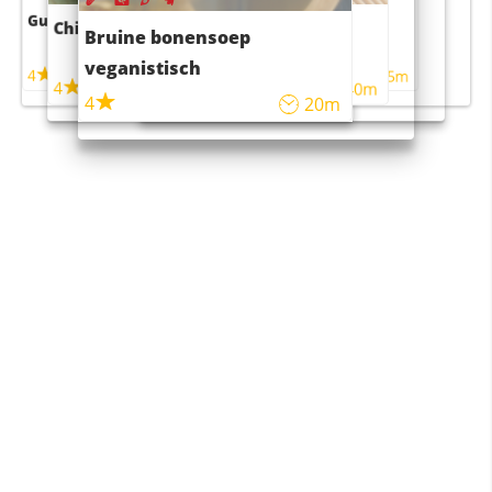
Guacamole
Pruimentaart met kaneel
Chili con carne
Sushi rijstsalade
Bruine bonensoep
maaltijdsalade
veganistisch
4
4
5m
55m
4
4
45m
40m
4
20m