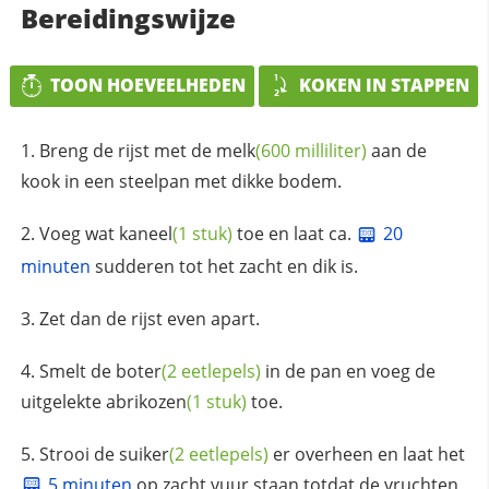
Bereidingswijze
TOON HOEVEELHEDEN
KOKEN IN STAPPEN
Breng de rijst met de
melk
(600 milliliter)
aan de
kook in een steelpan met dikke bodem.
Voeg wat
kaneel
(1 stuk)
toe en laat ca.
20
minuten
sudderen tot het zacht en dik is.
Zet dan de rijst even apart.
Smelt de
boter
(2 eetlepels)
in de pan en voeg de
uitgelekte
abrikozen
(1 stuk)
toe.
Strooi de
suiker
(2 eetlepels)
er overheen en laat het
5 minuten
op zacht vuur staan totdat de vruchten