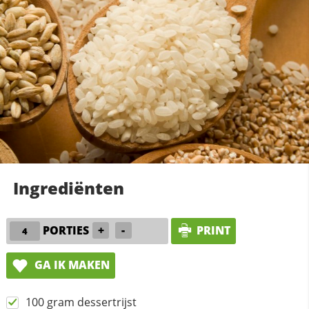
Ingrediënten
PORTIES
+
-
PRINT
GA IK MAKEN
100 gram dessertrijst