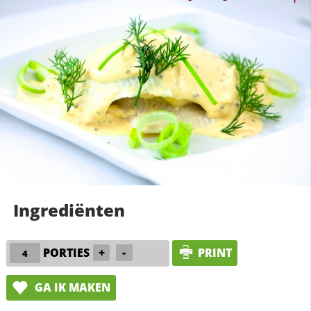
Ingrediënten
PORTIES
+
-
PRINT
GA IK MAKEN