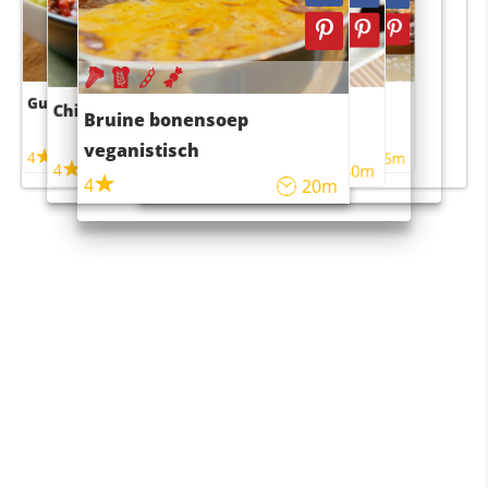
Guacamole
Pruimentaart met kaneel
Chili con carne
Sushi rijstsalade
Bruine bonensoep
maaltijdsalade
veganistisch
4
4
5m
55m
4
4
45m
40m
4
20m