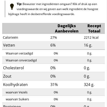
Tip:
Bewuster met ingrediënten omgaan? Klik of druk op een
voedingswaarde en wij geven aan welk ingrediënt de hoogste
bijdrage heeft in desbetreffende voedingswaarde.
Dagelijks
Recept
Aanbevolen
Totaal
Calorieën
27%
2212
kcal
Vetten
6%
16
g.
Waarvan verzadigd
0%
0
g.
Waarvan onverzadigd
0%
0
g.
Cholesterol
0%
0
g.
Zout
0%
0
g.
Koolhydraten
31%
324
g.
waarvan Vezels
0%
0
g.
waarvan Suikers
0%
0
g.
Proteinen
0%
0
g.