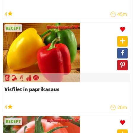
4
45m
RECEPT
Visfilet in paprikasaus
4
20m
RECEPT