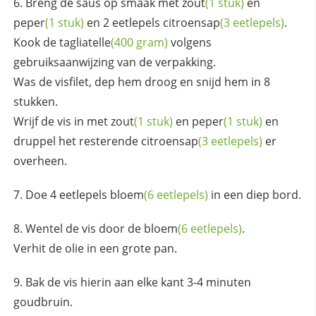
Breng de saus op smaak met
zout
(1 stuk)
en
peper
(1 stuk)
en 2 eetlepels
citroensap
(3 eetlepels)
.
Kook de
tagliatelle
(400 gram)
volgens
gebruiksaanwijzing van de verpakking.
Was de visfilet, dep hem droog en snijd hem in 8
stukken.
Wrijf de vis in met
zout
(1 stuk)
en
peper
(1 stuk)
en
druppel het resterende
citroensap
(3 eetlepels)
er
overheen.
Doe 4 eetlepels
bloem
(6 eetlepels)
in een diep bord.
Wentel de vis door de
bloem
(6 eetlepels)
.
Verhit de olie in een grote pan.
Bak de vis hierin aan elke kant 3-4 minuten
goudbruin.