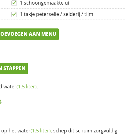
1 schoongemaakte ui
1 takje peterselie / selderij / tijm
OEVOEGEN AAN MENU
N STAPPEN
nd
water
(1.5 liter)
.
)
.
 op het
water
(1.5 liter)
; schep dit schuim zorgvuldig