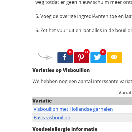
weg totdat er geen nieuw schuim meer onts
Voeg de overige ingrediÃ«nten toe en laat
Zet het vuur uit en laat alles in de bouillo
25
25
25
Variaties op Visbouillon
We hebben nog een aantal interssante variat
Variat
Variatie
Visbouillon met Hollandse garnalen
Basis visbouillon
Voedselallergie informatie