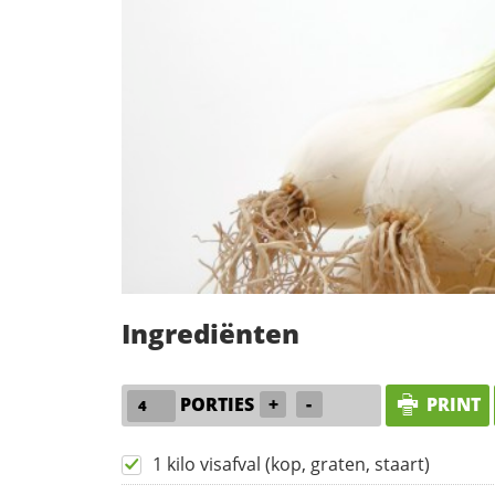
Ingrediënten
PORTIES
+
-
PRINT
1 kilo visafval (kop, graten, staart)