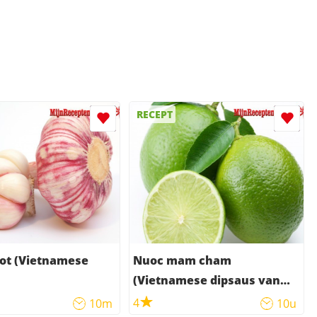
RECEPT
ot (Vietnamese
Nuoc mam cham
(Vietnamese dipsaus van
vissaus)
4
10m
10u