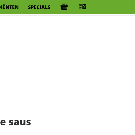
DIËNTEN
SPECIALS
e saus