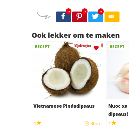
25
25
25
Ook lekker om te maken
RECEPT
RECEPT
Vietnamese Pindadipsaus
Nuoc xa 
dipsaus)
4
4
30m