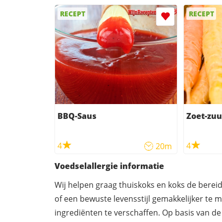
RECEPT
RECEPT
BBQ-Saus
Zoet-zuu
4
4
20m
Voedselallergie informatie
Wij helpen graag thuiskoks en koks de berei
of een bewuste levensstijl gemakkelijker te 
ingrediënten te verschaffen. Op basis van de