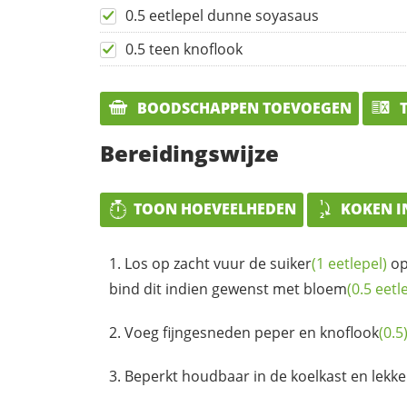
0.5 eetlepel dunne soyasaus
0.5 teen knoflook
BOODSCHAPPEN TOEVOEGEN
T
Bereidingswijze
TOON HOEVEELHEDEN
KOKEN I
Los op zacht vuur de
suiker
(1 eetlepel)
op
bind dit indien gewenst met
bloem
(0.5 eetl
Voeg fijngesneden peper en
knoflook
(0.5
Beperkt houdbaar in de koelkast en lekker b