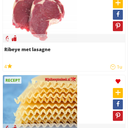
Ribeye met lasagne
4
1u
RECEPT