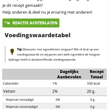
je dit recept gemaakt?
Help anderen & deel nu je ervaring met anderen!
REACTIE ACHTERLATEN
Voedingswaardetabel
Tip:
Bewuster met ingrediënten omgaan? Klik of druk op een
voedingswaarde en wij geven aan welk ingrediënt de hoogste
bijdrage heeft in desbetreffende voedingswaarde.
Dagelijks
Recept
Aanbevolen
Totaal
Calorieën
1%
330
kcal
Vetten
2%
20
g.
Waarvan verzadigd
0%
0
g.
Waarvan onverzadigd
0%
0
g.