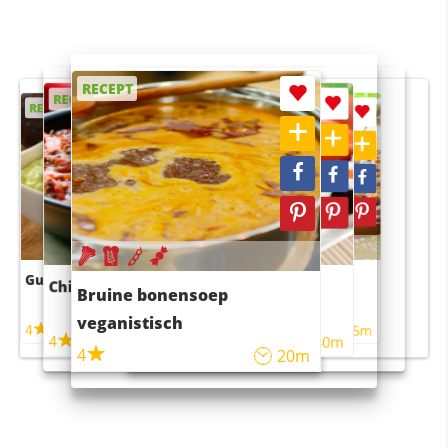
RECEPT
RECEPT
RECEPT
RECEPT
RECEPT
Guacamole
Pruimentaart met kaneel
Chili con carne
Sushi rijstsalade
Bruine bonensoep
maaltijdsalade
veganistisch
4
4
5m
55m
4
4
45m
40m
4
20m