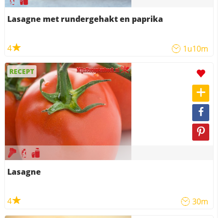
Lasagne met rundergehakt en paprika
4
1u10m
RECEPT
Lasagne
4
30m