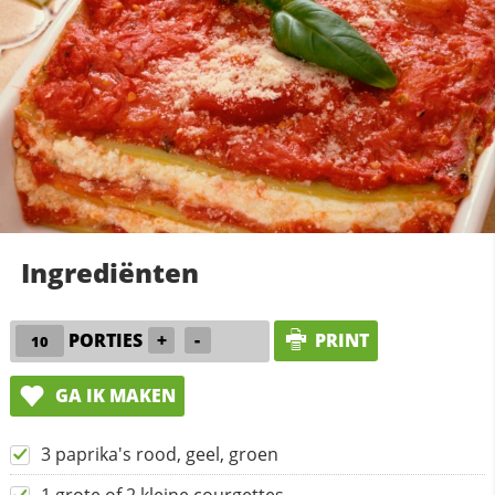
Ingrediënten
PORTIES
+
-
PRINT
GA IK MAKEN
3 paprika's rood, geel, groen