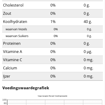
Cholesterol
0%
0
g.
Zout
0%
0
g.
Koolhydraten
1%
40
g.
waarvan Vezels
0%
0
g.
waarvan Suikers
0%
0
g.
Proteinen
0%
0
g.
Vitamine A
0%
0
µg.
Vitamine C
0%
0
mg.
Calcium
0%
0
mg.
Ijzer
0%
0
mg.
Voedingswaardegrafiek