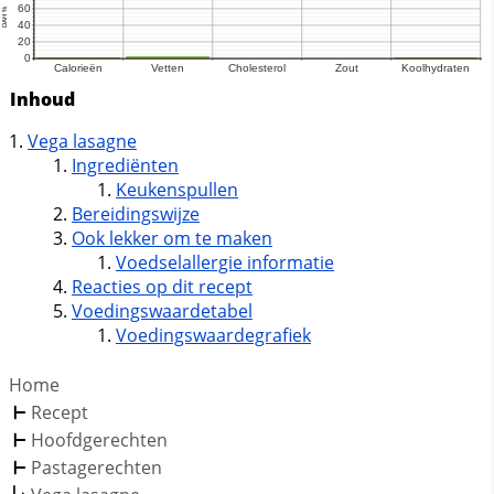
Inhoud
Vega lasagne
Ingrediënten
Keukenspullen
Bereidingswijze
Ook lekker om te maken
Voedselallergie informatie
Reacties op dit recept
Voedingswaardetabel
Voedingswaardegrafiek
Home
Recept
Hoofdgerechten
Pastagerechten