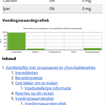
Calcium
0%
0
mg.
Ijzer
0%
0
mg.
Voedingswaardegrafiek
Inhoud
Vanillevlaflip met sinaasappel en chocoladekoekjes
Ingrediënten
Bereidingswijze
Ook lekker om te maken
Voedselallergie informatie
Reacties op dit recept
Voedingswaardetabel
Voedingswaardegrafiek