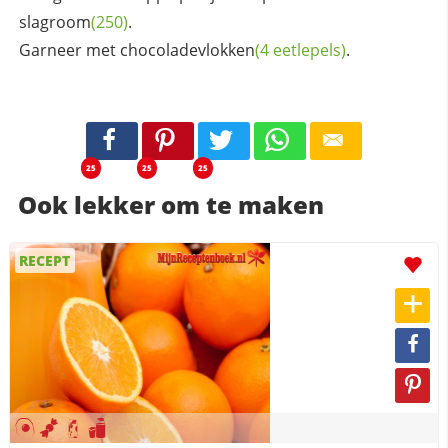
slagroom
(250)
.
Garneer met
chocoladevlokken
(4 eetlepels)
.
25
25
25
Ook lekker om te maken
RECEPT