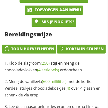
TOEVOEGEN AAN MENU
MIS JE NOG IETS?
Bereidingswijze
TOON HOEVEELHEDEN
KOKEN IN STAPPEN
Klop de
slagroom
(250)
stijf en meng de
chocoladevlokken
(4 eetlepels)
erdoorheen.
Meng de
vanillevla
(600 milliliter)
met de koffie.
Verdeel stukjes
chocoladekoekjes
(4)
over 4 glazen en
schenk de vla erop.
Leg de sinaasappelpartjes erop en daarna flink wat