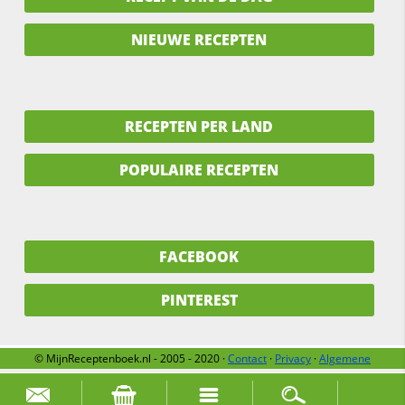
NIEUWE RECEPTEN
RECEPTEN PER LAND
POPULAIRE RECEPTEN
FACEBOOK
PINTEREST
© MijnReceptenboek.nl - 2005 - 2020 ·
Contact
·
Privacy
·
Algemene
voorwaarden
·
Support
·
Over ons
Zoek naar: