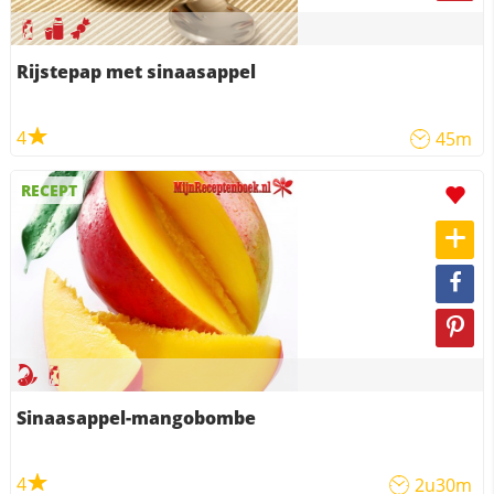
Rijstepap met sinaasappel
4
45m
RECEPT
Sinaasappel-mangobombe
4
2u30m