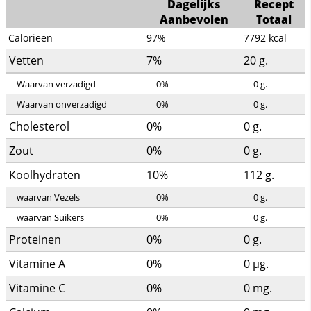
Dagelijks
Recept
Aanbevolen
Totaal
Calorieën
97%
7792
kcal
Vetten
7%
20
g.
Waarvan verzadigd
0%
0
g.
Waarvan onverzadigd
0%
0
g.
Cholesterol
0%
0
g.
Zout
0%
0
g.
Koolhydraten
10%
112
g.
waarvan Vezels
0%
0
g.
waarvan Suikers
0%
0
g.
Proteinen
0%
0
g.
Vitamine A
0%
0
µg.
Vitamine C
0%
0
mg.