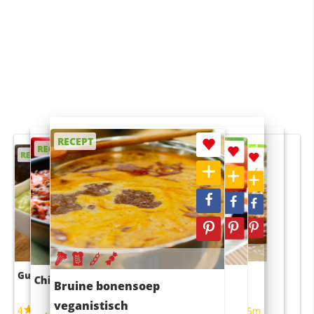
RECEPT
RECEPT
RECEPT
RECEPT
RECEPT
Guacamole
Pruimentaart met kaneel
Chili con carne
Sushi rijstsalade
Bruine bonensoep
maaltijdsalade
veganistisch
4
4
5m
55m