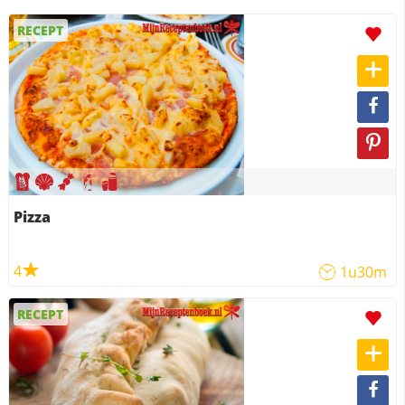
RECEPT
Pizza
4
1u30m
RECEPT