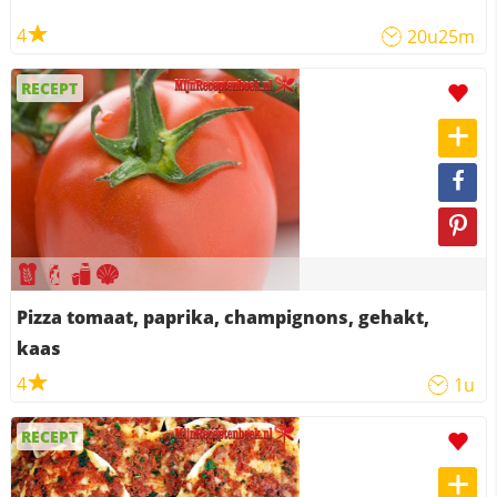
4
20u25m
RECEPT
Pizza tomaat, paprika, champignons, gehakt,
kaas
4
1u
RECEPT