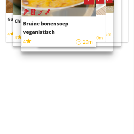
Guacamole
Pruimentaart met kaneel
Chili con carne
Sushi rijstsalade
Bruine bonensoep
maaltijdsalade
veganistisch
4
4
5m
55m
4
4
45m
40m
4
20m