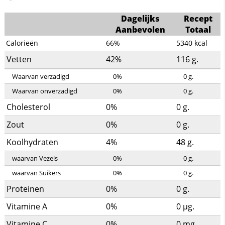
Dagelijks
Recept
Aanbevolen
Totaal
Calorieën
66%
5340
kcal
Vetten
42%
116
g.
Waarvan verzadigd
0%
0
g.
Waarvan onverzadigd
0%
0
g.
Cholesterol
0%
0
g.
Zout
0%
0
g.
Koolhydraten
4%
48
g.
waarvan Vezels
0%
0
g.
waarvan Suikers
0%
0
g.
Proteinen
0%
0
g.
Vitamine A
0%
0
µg.
Vitamine C
0%
0
mg.