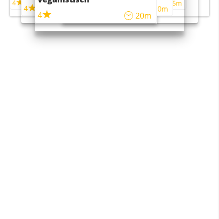
4
4
5m
55m
4
4
45m
40m
4
20m