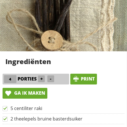
Ingrediënten
PORTIES
+
-
PRINT
GA IK MAKEN
5 centiliter raki
2 theelepels bruine basterdsuiker