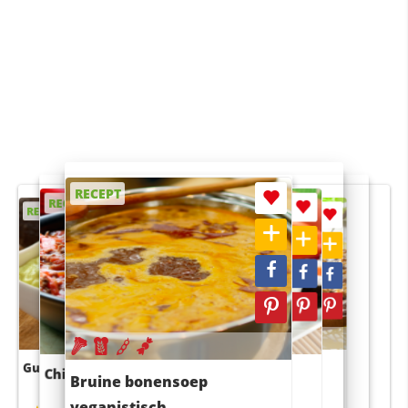
RECEPT
RECEPT
RECEPT
RECEPT
RECEPT
Guacamole
Pruimentaart met kaneel
Chili con carne
Sushi rijstsalade
Bruine bonensoep
maaltijdsalade
veganistisch