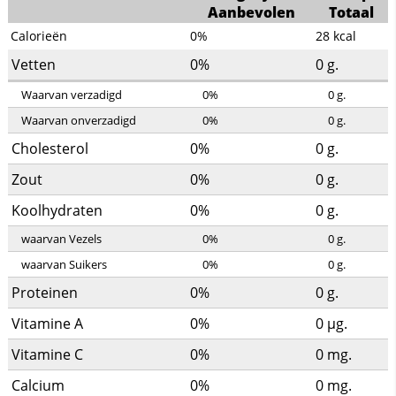
Aanbevolen
Totaal
Calorieën
0%
28
kcal
Vetten
0%
0
g.
Waarvan verzadigd
0%
0
g.
Waarvan onverzadigd
0%
0
g.
Cholesterol
0%
0
g.
Zout
0%
0
g.
Koolhydraten
0%
0
g.
waarvan Vezels
0%
0
g.
waarvan Suikers
0%
0
g.
Proteinen
0%
0
g.
Vitamine A
0%
0
µg.
Vitamine C
0%
0
mg.
Calcium
0%
0
mg.