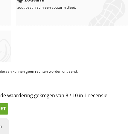
zout
past niet in een zoutarm dieet.
, hieraan kunnen geen rechten worden ontleend.
lde waardering gekregen van
8
/
10
in
1
recensie
SET
an