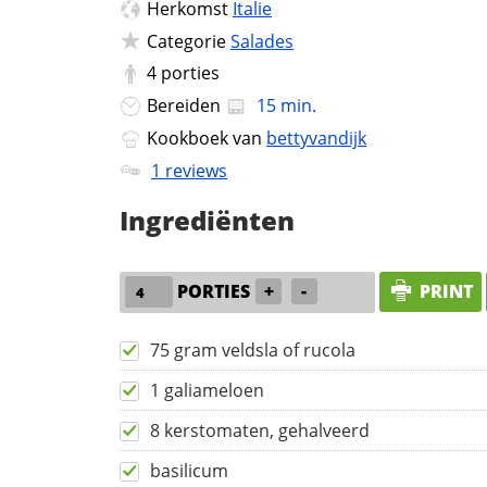
Herkomst
Italie
Categorie
Salades
4
porties
Bereiden
15 min.
Kookboek van
bettyvandijk
1 reviews
Ingrediënten
PORTIES
+
-
PRINT
75 gram veldsla of rucola
1 galiameloen
8 kerstomaten, gehalveerd
basilicum