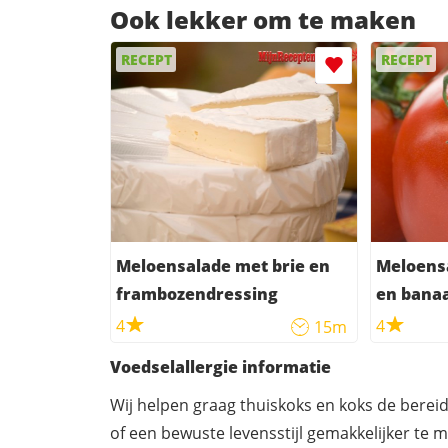
Ook lekker om te maken
RECEPT
RECEPT
Meloensalade met brie en
Meloens
frambozendressing
en bana
4
4
15m
Voedselallergie informatie
Wij helpen graag thuiskoks en koks de berei
of een bewuste levensstijl gemakkelijker te 