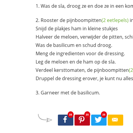
Was de sla, droog ze en doe ze in een ko
Rooster de
pijnboompitten
(2 eetlepels)
i
Snijd de plakjes ham in kleine stukjes
Halveer de meloen, verwijder de pitten, schi
Was de basilicum en schud droog.
Meng de ingredienten voor de dressing.
Leg de meloen en de ham op de sla.
Verdeel kersttomaten, de
pijnboompitten
(2
Druppel de dressing erover, je kunt nu all
Garneer met de basilicum.
25
25
25