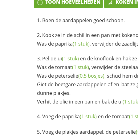
TOON HOEVEELHEDEN
KOKEN I
Boen de aardappelen goed schoon.
Kook ze in de schil in een pan met koken
Was de
paprika
(1 stuk)
, verwijder de zaadlij
Pel de
ui
(1 stuk)
en de knoflook en hak ze f
Was de
tomaat
(1 stuk)
, verwijder de steelaa
Was de
peterselie
(0.5 bosjes)
, schud hem d
Giet de beetgare aardappelen af en laat ze g
dunne plakjes.
Verhit de olie in een pan en bak de
ui
(1 stuk
Voeg de
paprika
(1 stuk)
en de
tomaat
(1 s
Voeg de plakjes aardappel, de
peterselie