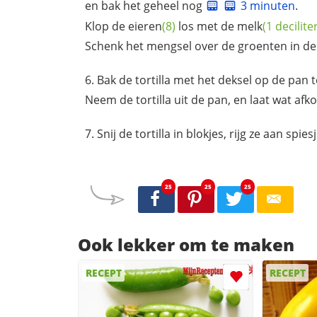
en bak het geheel nog
3 minuten
.
Klop de
eieren
(8)
los met de
melk
(1 decilite
Schenk het mengsel over de groenten in de
Bak de tortilla met het deksel op de pan 
Neem de tortilla uit de pan, en laat wat afko
Snij de tortilla in blokjes, rijg ze aan spie
25
25
25
Ook lekker om te maken
RECEPT
RECEPT