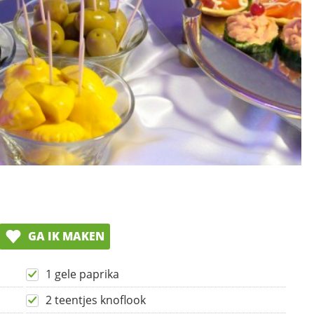
GA IK MAKEN
1 gele paprika
2 teentjes knoflook