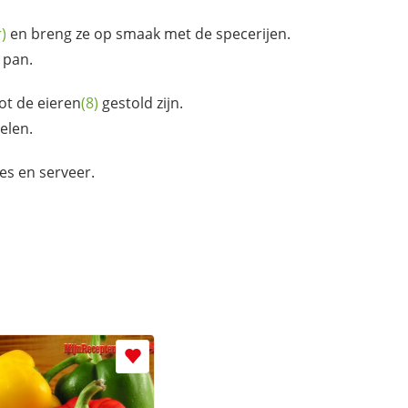
r)
en breng ze op smaak met de specerijen.
 pan.
tot de
eieren
(8)
gestold zijn.
elen.
sjes en serveer.