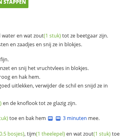
N STAPPEN
d water en wat
zout
(1 stuk)
tot ze beetgaar zijn.
sten en zaadjes en snij ze in blokjes.
ijn.
nzet en snij het vruchtvlees in blokjes.
roog en hak hem.
oed uitlekken, verwijder de schil en snijd ze in
)
en de knoflook tot ze glazig zijn.
tuk)
toe en bak hem
3 minuten
mee.
(0.5 bosjes)
,
tijm
(1 theelepel)
en wat
zout
(1 stuk)
toe