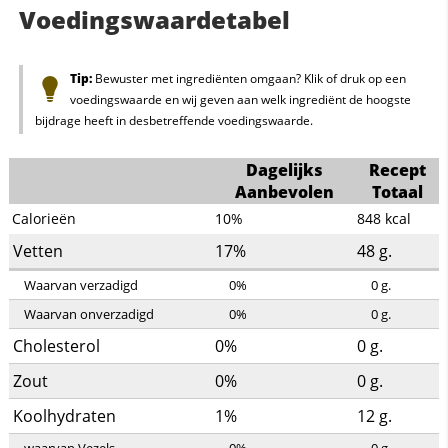
Voedingswaardetabel
Tip:
Bewuster met ingrediënten omgaan? Klik of druk op een
voedingswaarde en wij geven aan welk ingrediënt de hoogste
bijdrage heeft in desbetreffende voedingswaarde.
Dagelijks
Recept
Aanbevolen
Totaal
Calorieën
10%
848
kcal
Vetten
17%
48
g.
Waarvan verzadigd
0%
0
g.
Waarvan onverzadigd
0%
0
g.
Cholesterol
0%
0
g.
Zout
0%
0
g.
Koolhydraten
1%
12
g.