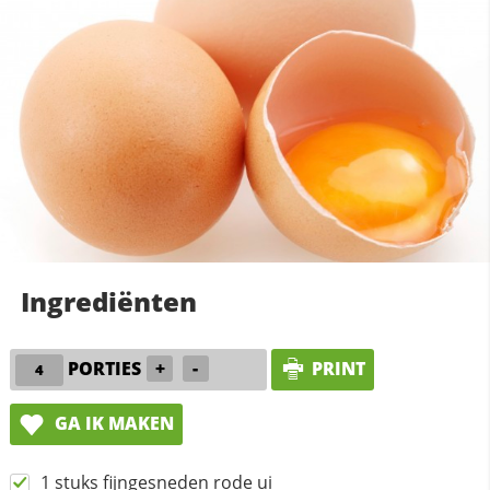
Ingrediënten
PORTIES
+
-
PRINT
GA IK MAKEN
1 stuks fijngesneden rode ui