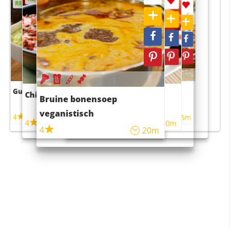
RECEPT
RECEPT
Guacamole
Pruimentaart met kaneel
Chili con carne
Sushi rijstsalade
Bruine bonensoep
maaltijdsalade
veganistisch
4
4
5m
55m
4
4
45m
40m
4
20m