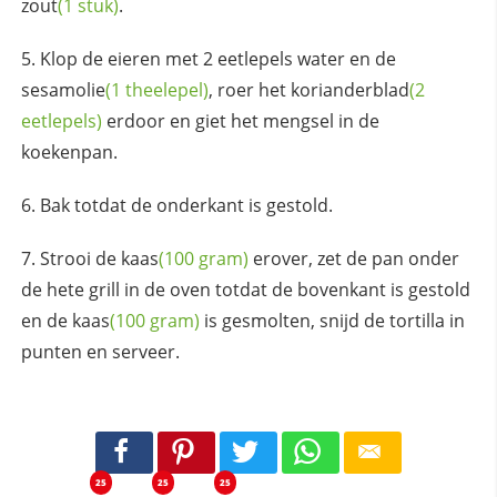
zout
(1 stuk)
.
Klop de eieren met 2 eetlepels water en de
sesamolie
(1 theelepel)
, roer het
korianderblad
(2
eetlepels)
erdoor en giet het mengsel in de
koekenpan.
Bak totdat de onderkant is gestold.
Strooi de
kaas
(100 gram)
erover, zet de pan onder
de hete grill in de oven totdat de bovenkant is gestold
en de
kaas
(100 gram)
is gesmolten, snijd de tortilla in
punten en serveer.
25
25
25