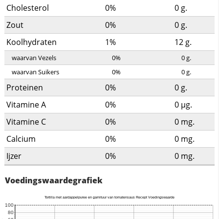
Cholesterol
0%
0
g.
Zout
0%
0
g.
Koolhydraten
1%
12
g.
waarvan Vezels
0%
0
g.
waarvan Suikers
0%
0
g.
Proteinen
0%
0
g.
Vitamine A
0%
0
µg.
Vitamine C
0%
0
mg.
Calcium
0%
0
mg.
Ijzer
0%
0
mg.
Voedingswaardegrafiek