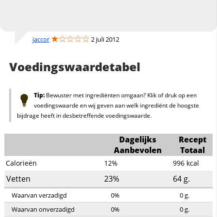
jaccor
2 juli 2012
Voedingswaardetabel
Tip:
Bewuster met ingrediënten omgaan? Klik of druk op een
voedingswaarde en wij geven aan welk ingrediënt de hoogste
bijdrage heeft in desbetreffende voedingswaarde.
Dagelijks
Recept
Aanbevolen
Totaal
Calorieën
12%
996
kcal
Vetten
23%
64
g.
Waarvan verzadigd
0%
0
g.
Waarvan onverzadigd
0%
0
g.