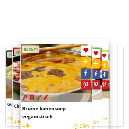
RECEPT
RECEPT
RECEPT
RECEPT
RECEPT
Guacamole
Pruimentaart met kaneel
Chili con carne
Sushi rijstsalade
Bruine bonensoep
maaltijdsalade
veganistisch
4
4
5m
55m
4
4
45m
40m
4
20m