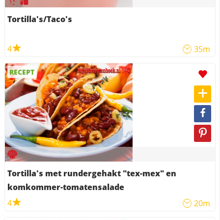
Tortilla's/Taco's
4
35m
RECEPT
Tortilla's met rundergehakt "tex-mex" en
komkommer-tomatensalade
4
20m