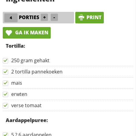
PORTIES
+
-
PRINT
GA IK MAKEN
Tortilla:
250 gram gehakt
2 tortilla pannekoeken
mais
erwten
verse tomaat
Aardappelpuree:
5 ? 6 aardappelen