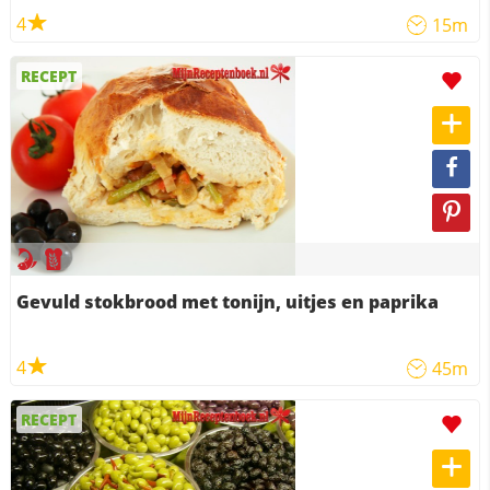
4
15m
RECEPT
Gevuld stokbrood met tonijn, uitjes en paprika
4
45m
RECEPT