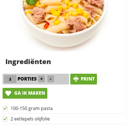
Ingrediënten
PORTIES
+
-
PRINT
GA IK MAKEN
100-150 gram pasta
2 eetlepels olijfolie