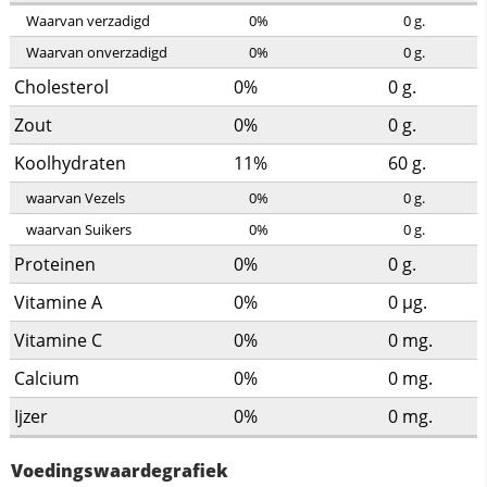
Waarvan verzadigd
0%
0
g.
Waarvan onverzadigd
0%
0
g.
Cholesterol
0%
0
g.
Zout
0%
0
g.
Koolhydraten
11%
60
g.
waarvan Vezels
0%
0
g.
waarvan Suikers
0%
0
g.
Proteinen
0%
0
g.
Vitamine A
0%
0
µg.
Vitamine C
0%
0
mg.
Calcium
0%
0
mg.
Ijzer
0%
0
mg.
Voedingswaardegrafiek