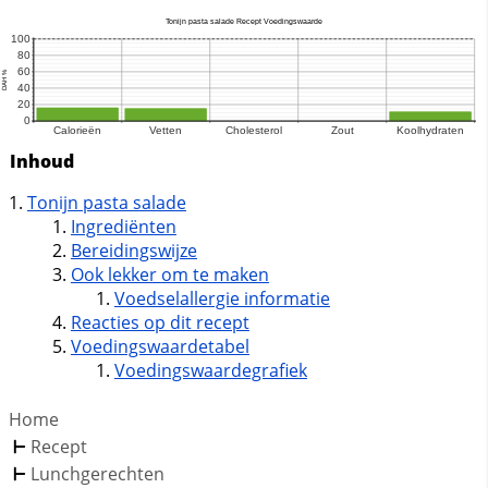
Inhoud
Tonijn pasta salade
Ingrediënten
Bereidingswijze
Ook lekker om te maken
Voedselallergie informatie
Reacties op dit recept
Voedingswaardetabel
Voedingswaardegrafiek
Home
Recept
Lunchgerechten