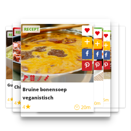
RECEPT
RECEPT
RECEPT
RECEPT
RECEPT
Guacamole
Pruimentaart met kaneel
Chili con carne
Sushi rijstsalade
Bruine bonensoep
maaltijdsalade
veganistisch
4
4
5m
55m
4
4
45m
40m
4
20m