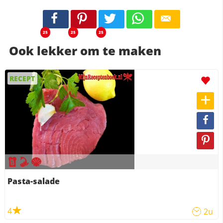
25
25
25
Ook lekker om te maken
RECEPT
Pasta-salade
4
2u