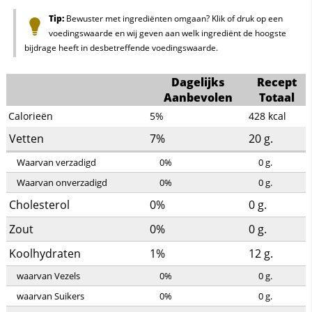
Tip:
Bewuster met ingrediënten omgaan? Klik of druk op een
voedingswaarde en wij geven aan welk ingrediënt de hoogste
bijdrage heeft in desbetreffende voedingswaarde.
Dagelijks
Recept
Aanbevolen
Totaal
Calorieën
5%
428
kcal
Vetten
7%
20
g.
Waarvan verzadigd
0%
0
g.
Waarvan onverzadigd
0%
0
g.
Cholesterol
0%
0
g.
Zout
0%
0
g.
Koolhydraten
1%
12
g.
waarvan Vezels
0%
0
g.
waarvan Suikers
0%
0
g.