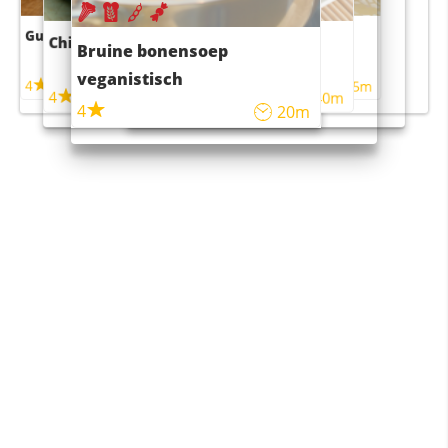
Guacamole
Pruimentaart met kaneel
Chili con carne
Sushi rijstsalade
Bruine bonensoep
maaltijdsalade
veganistisch
4
4
5m
55m
4
4
45m
40m
4
20m