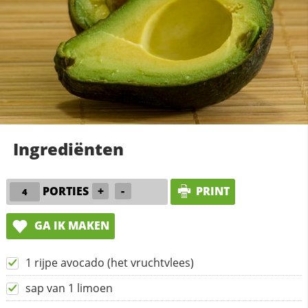
Ingrediënten
PORTIES
+
-
PRINT
GA IK MAKEN
1 rijpe avocado (het vruchtvlees)
sap van 1 limoen