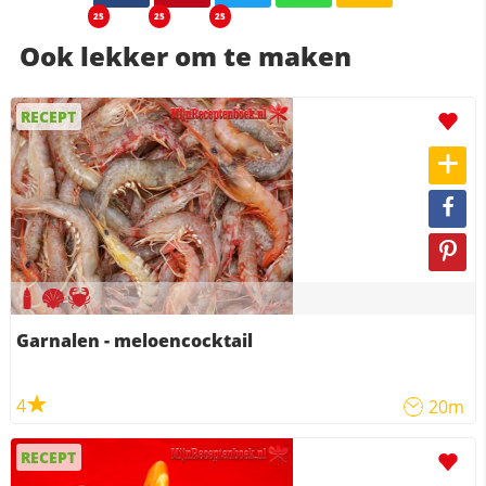
25
25
25
Ook lekker om te maken
RECEPT
Garnalen - meloencocktail
4
20m
RECEPT