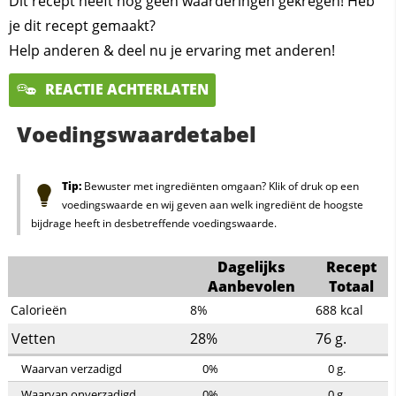
Dit recept heeft nog geen waarderingen gekregen! Heb
je dit recept gemaakt?
Help anderen & deel nu je ervaring met anderen!
REACTIE ACHTERLATEN
Voedingswaardetabel
Tip:
Bewuster met ingrediënten omgaan? Klik of druk op een
voedingswaarde en wij geven aan welk ingrediënt de hoogste
bijdrage heeft in desbetreffende voedingswaarde.
Dagelijks
Recept
Aanbevolen
Totaal
Calorieën
8%
688
kcal
Vetten
28%
76
g.
Waarvan verzadigd
0%
0
g.
Waarvan onverzadigd
0%
0
g.