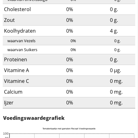
Cholesterol
0%
0
g.
Zout
0%
0
g.
Koolhydraten
0%
4
g.
waarvan Vezels
0%
0
g.
waarvan Suikers
0%
0
g.
Proteinen
0%
0
g.
Vitamine A
0%
0
µg.
Vitamine C
0%
0
mg.
Calcium
0%
0
mg.
Ijzer
0%
0
mg.
Voedingswaardegrafiek