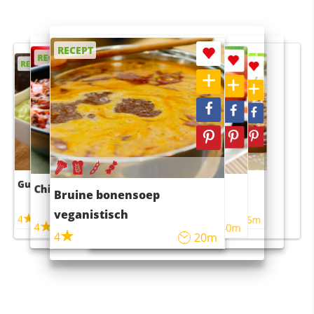
RECEPT
RECEPT
RECEPT
RECEPT
RECEPT
Guacamole
Pruimentaart met kaneel
Chili con carne
Sushi rijstsalade
Bruine bonensoep
maaltijdsalade
veganistisch
4
4
5m
55m
4
4
45m
40m
4
20m