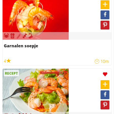
Garnalen soepje
4
10m
RECEPT