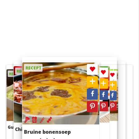
RECEPT
RECEPT
RECEPT
RECEPT
RECEPT
Guacamole
Pruimentaart met kaneel
Chili con carne
Sushi rijstsalade
Bruine bonensoep
maaltijdsalade