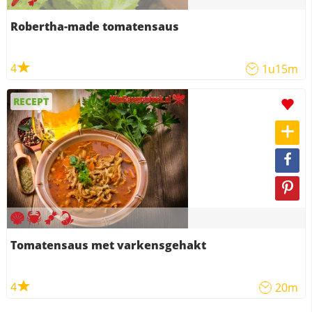
Robertha-made tomatensaus
4
1u15m
RECEPT
Tomatensaus met varkensgehakt
4
20m