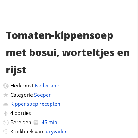
Tomaten-kippensoep
met bosui, worteltjes en
rijst
Herkomst
Nederland
Categorie
Soepen
Kippensoep recepten
4
porties
Bereiden
45 min.
Kookboek van
lucyvader