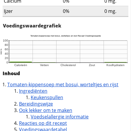
Calcium
0%
0
mg.
Ijzer
0%
0
mg.
Voedingswaardegrafiek
Inhoud
Tomaten-kippensoep met bosui, worteltjes en rijst
Ingrediënten
Keukenspullen
Bereidingswijze
Ook lekker om te maken
Voedselallergie informatie
Reacties op dit recept
Voedingswaardetabel