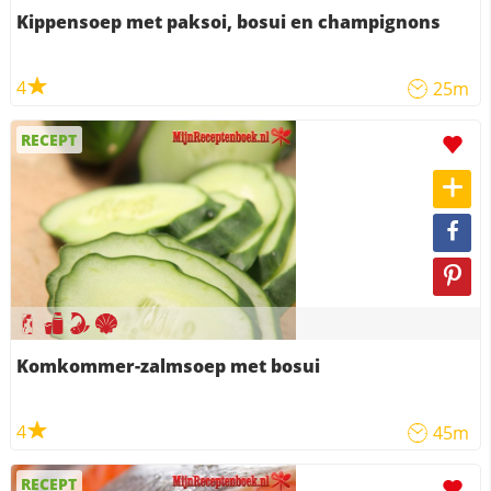
Kippensoep met paksoi, bosui en champignons
4
25m
RECEPT
Komkommer-zalmsoep met bosui
4
45m
RECEPT