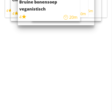
Bruine bonensoep
maaltijdsalade
veganistisch
4
4
5m
55m
4
4
45m
40m
4
20m