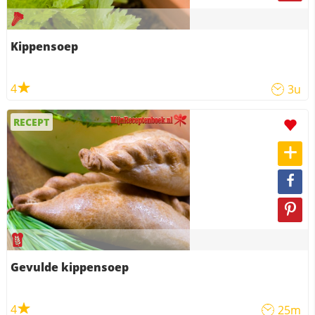
Kippensoep
4
3u
RECEPT
Gevulde kippensoep
4
25m