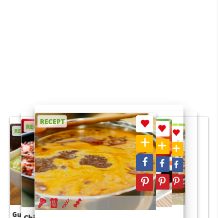
RECEPT
RECEPT
RECEPT
RECEPT
RECEPT
Guacamole
Pruimentaart met kaneel
Chili con carne
Sushi rijstsalade