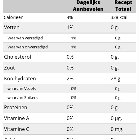
Dagelijks
Recept
Aanbevolen
Totaal
Calorieën
4%
328
kcal
Vetten
1%
0
g.
Waarvan verzadigd
1%
0
g.
Waarvan onverzadigd
1%
0
g.
Cholesterol
0%
0
g.
Zout
0%
0
g.
Koolhydraten
2%
28
g.
waarvan Vezels
0%
0
g.
waarvan Suikers
0%
0
g.
Proteinen
0%
0
g.
Vitamine A
0%
0
µg.
Vitamine C
0%
0
mg.