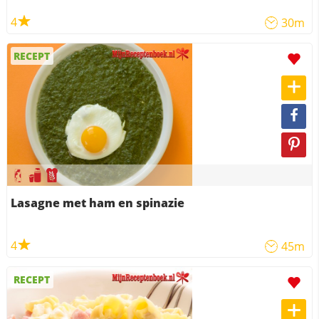
4
30m
RECEPT
Lasagne met ham en spinazie
4
45m
RECEPT