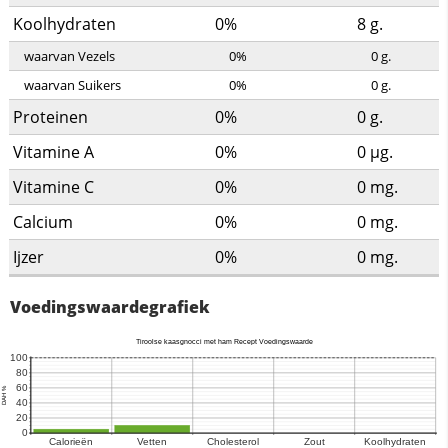
Koolhydraten
0%
8
g.
waarvan Vezels
0%
0
g.
waarvan Suikers
0%
0
g.
Proteinen
0%
0
g.
Vitamine A
0%
0
µg.
Vitamine C
0%
0
mg.
Calcium
0%
0
mg.
Ijzer
0%
0
mg.
Voedingswaardegrafiek