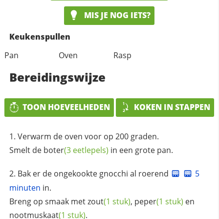
MIS JE NOG IETS?
Keukenspullen
Pan
Oven
Rasp
Bereidingswijze
TOON HOEVEELHEDEN
KOKEN IN STAPPEN
Verwarm de oven voor op 200 graden.
Smelt de
boter
(3 eetlepels)
in een grote pan.
Bak er de ongekookte gnocchi al roerend
5
minuten
in.
Breng op smaak met
zout
(1 stuk)
,
peper
(1 stuk)
en
nootmuskaat
(1 stuk)
.