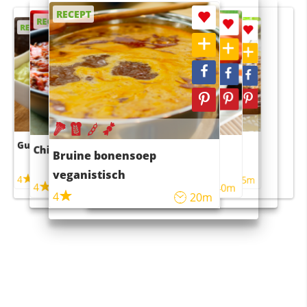
RECEPT
RECEPT
RECEPT
RECEPT
RECEPT
Guacamole
Pruimentaart met kaneel
Chili con carne
Sushi rijstsalade
Bruine bonensoep
maaltijdsalade
veganistisch
4
4
5m
55m
4
4
45m
40m
4
20m