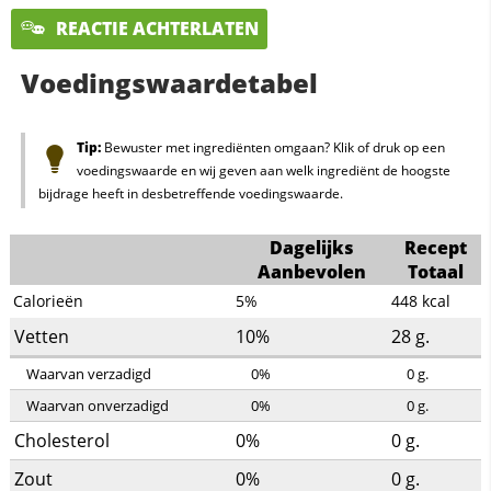
REACTIE ACHTERLATEN
Voedingswaardetabel
Tip:
Bewuster met ingrediënten omgaan? Klik of druk op een
voedingswaarde en wij geven aan welk ingrediënt de hoogste
bijdrage heeft in desbetreffende voedingswaarde.
Dagelijks
Recept
Aanbevolen
Totaal
Calorieën
5%
448
kcal
Vetten
10%
28
g.
Waarvan verzadigd
0%
0
g.
Waarvan onverzadigd
0%
0
g.
Cholesterol
0%
0
g.
Zout
0%
0
g.