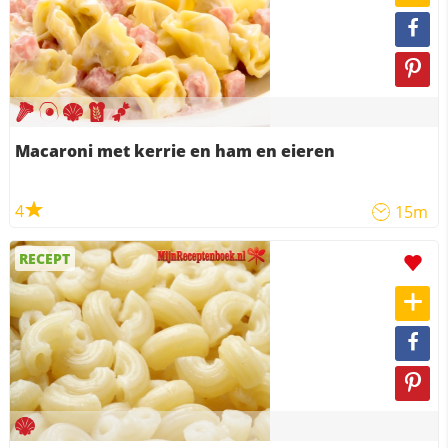
Macaroni met kerrie en ham en eieren
4
15m
RECEPT