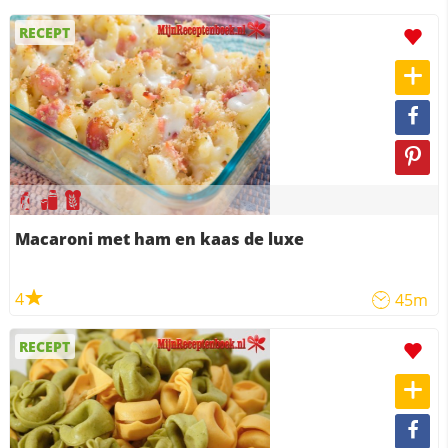
RECEPT
Macaroni met ham en kaas de luxe
4
45m
RECEPT