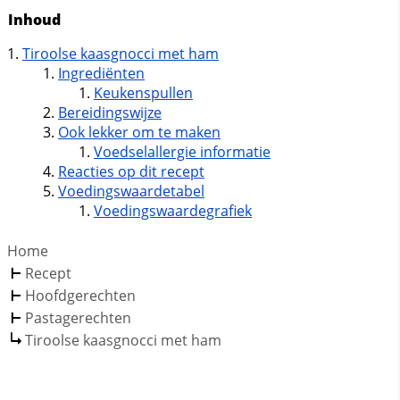
Inhoud
Tiroolse kaasgnocci met ham
Ingrediënten
Keukenspullen
Bereidingswijze
Ook lekker om te maken
Voedselallergie informatie
Reacties op dit recept
Voedingswaardetabel
Voedingswaardegrafiek
Home
Recept
Hoofdgerechten
Pastagerechten
Tiroolse kaasgnocci met ham