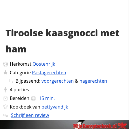
Tiroolse kaasgnocci met
ham
Herkomst
Oostenrijk
Categorie
Pastagerechten
Bijpassend:
voorgerechten
&
nagerechten
4
porties
Bereiden
15 min.
Kookboek van
bettyvandijk
Schrijf een review